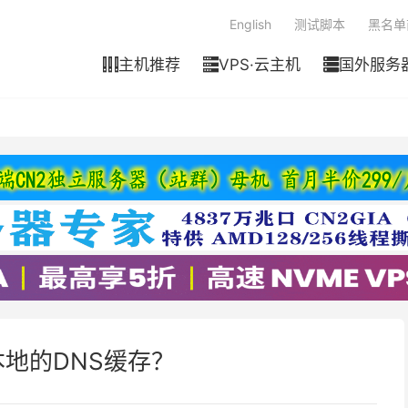
English
测试脚本
黑名单
主机推荐
VPS·云主机
国外服务



地的DNS缓存？