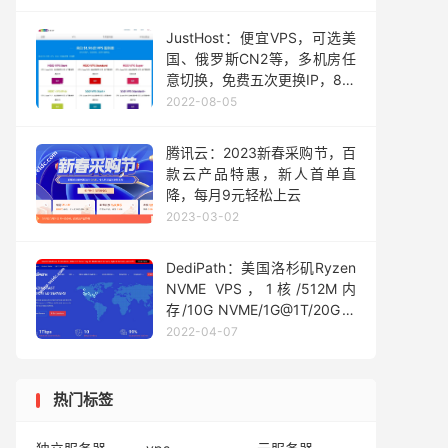
JustHost：便宜VPS，可选美
国、俄罗斯CN2等，多机房任
意切换，免费五次更换IP，8折
优惠，月付低至$1.96
2022-08-05
腾讯云：2023新春采购节，百
款云产品特惠，新人首单直
降，每月9元轻松上云
2023-03-02
DediPath：美国洛杉矶Ryzen
NVME VPS，1核/512M内
存/10G NVME/1G@1T/20G防
御，$44/年
2022-04-07
热门标签