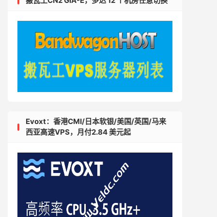
搬瓦工CN2 GIA-E，多达 12 个机房任意切换
Evoxt：香港CMI/日本软银/美国/英国/马来
西亚高速VPS，月付2.84 美元起