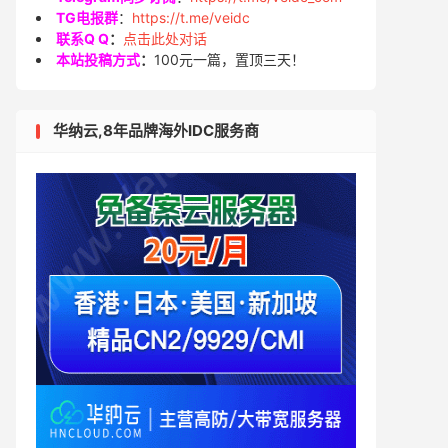
TG电报群
：
https://t.me/veidc
联系Q Q
：
点击此处对话
本站投稿方式
：
100元一篇，置顶三天！
华纳云,8年品牌海外IDC服务商