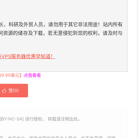
长、科研及外贸人员，请勿用于其它非法用途！站内所有
何资源的储存及下载，若无意侵犯到您的权利，请及时与
VPS服务器优惠早知道！
.99美元】
点我看看
赞(
0
)

BY-NC-SA] 进行授权， 转载请注明出处。