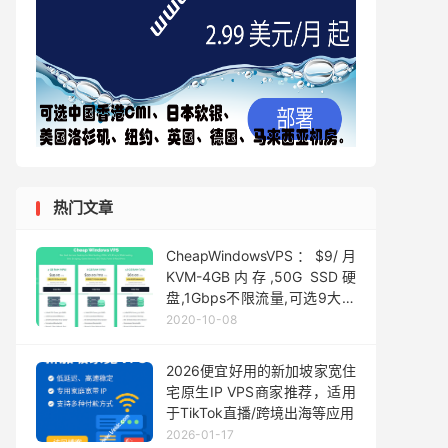
热门文章
CheapWindowsVPS：$9/月
KVM-4GB内存,50G SSD硬
盘,1Gbps不限流量,可选9大机
房
2020-10-08
2026便宜好用的新加坡家宽住
宅原生IP VPS商家推荐，适用
于TikTok直播/跨境出海等应用
2026-01-17