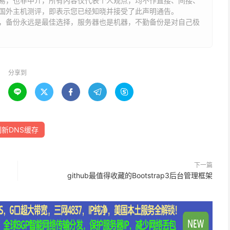
易，也非中介，所有内容仅代表个人观点，均不作直接、间接、
国外主机测评，即表示您已经知晓并接受了此声明通告。
能，备份永远是最佳选择，服务器也是机器，不勤备份是对自己极
分享到





刷新DNS缓存
下一篇
github最值得收藏的Bootstrap3后台管理框架