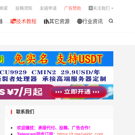

商家
投稿须知
友链申请
广告赞助
关注我们

器
技术教程
其它资源
行业资讯




联系我们
欢迎骚扰：承接代付、投稿、广告合作！
Telegram同步订阅
：
https://t.me/veidc_com