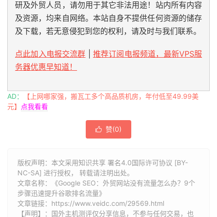
研及外贸人员，请勿用于其它非法用途！站内所有内容
及资源，均来自网络。本站自身不提供任何资源的储存
及下载，若无意侵犯到您的权利，请及时与我们联系。
点此加入电报交流群
|
推荐订阅电报频道，最新VPS服
务器优惠早知道！
AD：
【上网哪家强，搬瓦工多个高品质机房，年付低至49.99美
元】
点我看看
赞(
0
)

版权声明：本文采用知识共享 署名4.0国际许可协议 [BY-
NC-SA] 进行授权， 转载请注明出处。
文章名称：《Google SEO：外贸网站没有流量怎么办？9个
步骤迅速提升谷歌排名流量》
文章链接：
https://www.veidc.com/29569.html
【声明】：国外主机测评仅分享信息，不参与任何交易，也