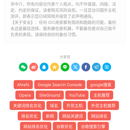
非中介，所有内容仅代表个人观点，均不作直接、间接、法
定、约定的保证，读者购买风险自担。一旦您访问国外主机
测评，即表示您已经知晓并接受了此声明通告。
【关于安全】：任何 IDC商家都有倒闭和跑路的可能，备份
永远是最佳选择，服务器也是机器，不勤备份是对自己极不
负责的表现，请保持良好的备份习惯。
分享到









Ahrefs
Google Search Console
google搜索
Opera
SiteGround
YouTube
主机推荐
关键词排名优化
域名
外贸主机
外贸主机推荐
排名优化
新网
网站关键词
网站排名
网站排名优化
谷歌优化
谷歌搜索引擎