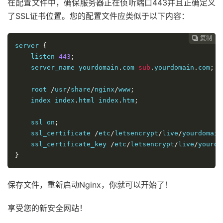
在配置文件中，确保服务器正在侦听端口443并且正确定义
了SSL证书位置。您的配置文件应类似于以下内容：
复制
复制
复制



server 
{
    listen 
443
;
    server_name yourdomain
.
com 
sub
.
yourdomain
.
com
;
    root 
/
usr
/
share
/
nginx
/
www
;
    index index
.
html index
.
htm
;
    ssl on
;
    ssl_certificate 
/
etc
/
letsencrypt
/
live
/
yourdomain
    ssl_certificate_key 
/
etc
/
letsencrypt
/
live
/
yourdo
}
保存文件，重新启动Nginx，你就可以开始了！
享受您的新安全网站！