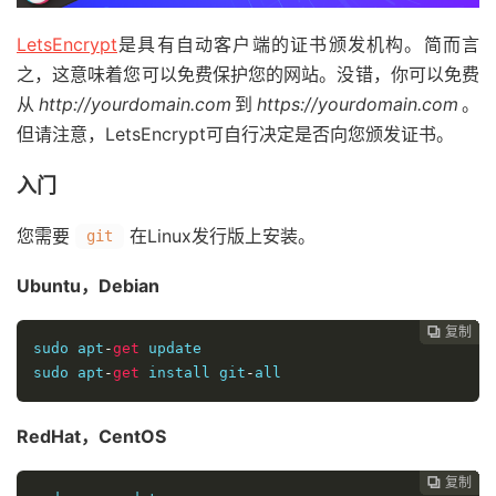
LetsEncrypt
是具有自动客户端的证书颁发机构。简而言
之，这意味着您可以免费保护您的网站。没错，你可以免费
从
http://yourdomain.com
到
https://yourdomain.com
。
但请注意，LetsEncrypt可自行决定是否向您颁发证书。
入门
您需要
在Linux发行版上安装。
git
Ubuntu，Debian
复制
复制
复制
复制
复制
复制
复制
复制
复制









sudo apt
-
get
 update

sudo apt
-
get
 install git
-
all
RedHat，CentOS
复制
复制
复制
复制
复制
复制
复制
复制







