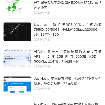
样？碾压搬瓦工CN2 GIA ECOMMERCE，价格
还更便宜
2022-04-27
Layer.ae：新加坡VPS促销，1核AMD
7950X/2G/50GB NVMe/10Gbps@2000G，
月付$5/年付$50
2024-07-27
VKVM：新推出了美国德雷伯大硬盘存储
VPS，2核2GB内存500GB HDD，
500Mbps@4TB，月付28元起
2024-07-26
JustHost：美国便宜VPS，也可选俄罗斯多个
机房，免费更换IP，7.7元/月起
2022-04-24
HostDare：#网一#美国便宜VPS 九折促销，