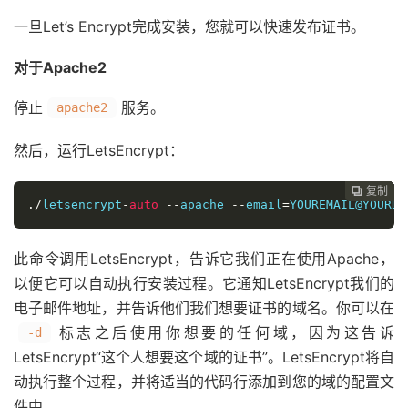
一旦Let’s Encrypt完成安装，您就可以快速发布证书。
对于Apache2
停止
服务。
apache2
然后，运行LetsEncrypt：
复制
复制
复制
复制
复制
复制






./
letsencrypt
-
auto
--
apache 
--
email
=
YOUREMAIL@YOURDO
此命令调用LetsEncrypt，告诉它我们正在使用Apache，
以便它可以自动执行安装过程。它通知LetsEncrypt我们的
电子邮件地址，并告诉他们我们想要证书的域名。你可以在
标志之后使用你想要的任何域，因为这告诉
-d
LetsEncrypt“这个人想要这个域的证书”。LetsEncrypt将自
动执行整个过程，并将适当的代码行添加到您的域的配置文
件中。