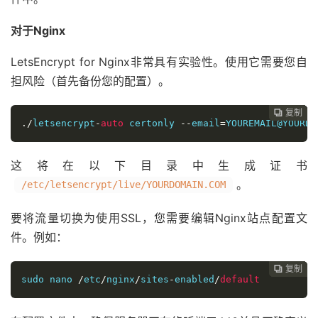
对于Nginx
LetsEncrypt for Nginx非常具有实验性。使用它需要您自
担风险（首先备份您的配置）。
复制
复制
复制
复制
复制





./
letsencrypt
-
auto
 certonly 
--
email
=
YOUREMAIL@YOURDO
这将在以下目录中生成证书
。
/etc/letsencrypt/live/YOURDOMAIN.COM
要将流量切换为使用SSL，您需要编辑Nginx站点配置文
件。例如：
复制
复制
复制
复制




sudo nano 
/
etc
/
nginx
/
sites
-
enabled
/
default