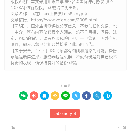
版权声明：本文采用知识共享 署名4.0国际许可协议 [BY-
NC-SA] 进行授权， 转载请注明出处。
文章名称：《在Linux上安装LetsEncrypt》
文章链接：
https://www.veidc.com/3008.html
【声明】：国外主机测评仅分享信息，不参与任何交易，也
非中介，所有内容仅代表个人观点，均不作直接、间接、法
定、约定的保证，读者购买风险自担。一旦您访问国外主机
测评，即表示您已经知晓并接受了此声明通告。
【关于安全】：任何 IDC商家都有倒闭和跑路的可能，备份
永远是最佳选择，服务器也是机器，不勤备份是对自己极不
负责的表现，请保持良好的备份习惯。
分享到









LetsEncrypt
上一篇
下一篇