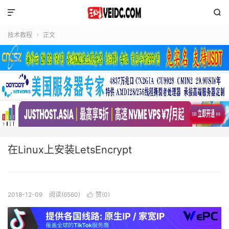


技术教程
正文

在Linux上安装LetsEncrypt
2018-12-09
阅读(6560)
赞(
0
)
