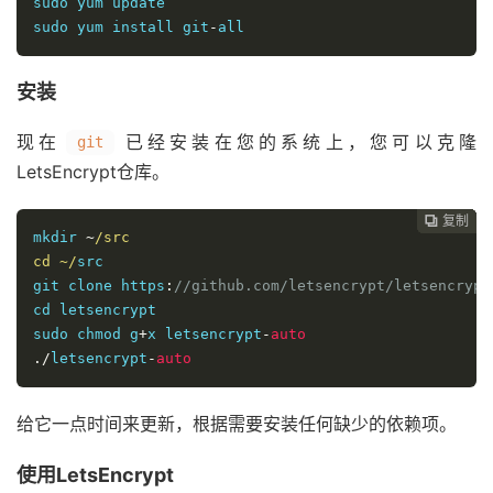
sudo yum update

sudo yum install git
-
all
安装
现在
已经安装在您的系统上，您可以克隆
git
LetsEncrypt仓库
。
复制
复制
复制
复制
复制
复制
复制







mkdir 
~
/src

cd ~/
src

git clone https
:
//github.com/letsencrypt/letsencrypt
cd letsencrypt

sudo chmod g
+
x letsencrypt
-
auto
./
letsencrypt
-
auto
给它一点时间来更新，根据需要安装任何缺少的依赖项。
使用LetsEncrypt