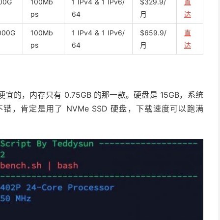
00G
100Mb
1 IPv4 & 1 IPv6/
$329.9/
直
ps
64
月
达
000G
100Mb
1 IPv4 & 1 IPv6/
$659.9/
直
ps
64
月
达
，内存只有 0.75GB 的那一款。硬盘是 15GB，系统
度非常不错，肯定是用了 NVMe SSD 硬盘，下载速度可以跑满