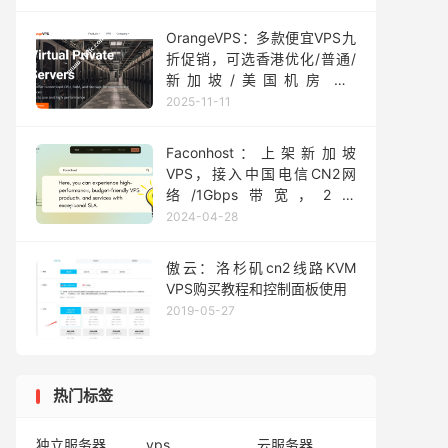
108美元/年起
OrangeVPS：多款便宜VPS九
折促销，可选香港优化/普通/
新加坡/美国机房，2
核/4GB/80GB NVMe，
2025-11-11
750Mbps@1 TB，年付
$19.35起
Faconhost：上架新加坡
VPS，接入中国电信CN2网
络/1Gbps带宽，2核
EPYC/2GB/40GB NVMe，年
2024-04-28
付£119
傲云：洛杉矶cn2线路KVM
VPS购买教程和控制面板使用
2019-05-27
热门标签
独立服务器
vps
云服务器