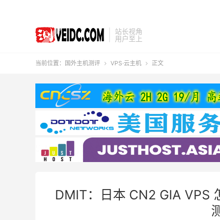
站长视角
用户至上
当前位置：
国外主机测评
VPS·云主机
正文


DMIT：日本 CN2 GIA V