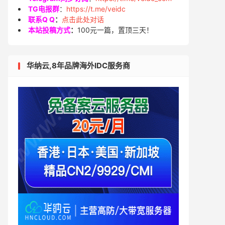
TG电报群
：
https://t.me/veidc
联系Q Q
：
点击此处对话
本站投稿方式
：
100元一篇，置顶三天！
华纳云,8年品牌海外IDC服务商