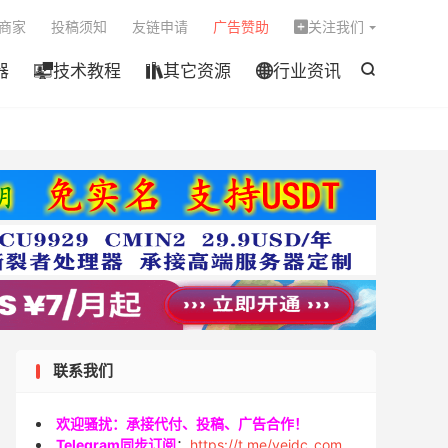

商家
投稿须知
友链申请
广告赞助
关注我们

器
技术教程
其它资源
行业资讯




联系我们
欢迎骚扰：承接代付、投稿、广告合作！
Telegram同步订阅
：
https://t.me/veidc_com