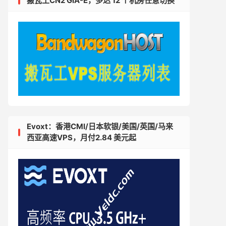
搬瓦工CN2 GIA-E，多达 12 个机房任意切换
Evoxt：香港CMI/日本软银/美国/英国/马来
西亚高速VPS，月付2.84 美元起