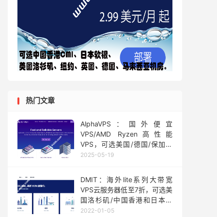
热门文章
AlphaVPS：国外便宜
VPS/AMD Ryzen高性能
VPS，可选美国/德国/保加利
亚机房，月付€2.99起
2025-05-19
DMIT：海外lite系列大带宽
VPS云服务器低至7折，可选美
国洛杉矶/中国香港和日本机
房，1核1.5G内存1Gbps带宽，
2022-01-05