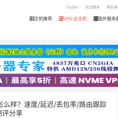
English
测试脚本
黑名单
主机推荐
VPS·云主机
国外服务



PS 怎么样？速度/延迟/丢包率/路由跟踪
测评分享