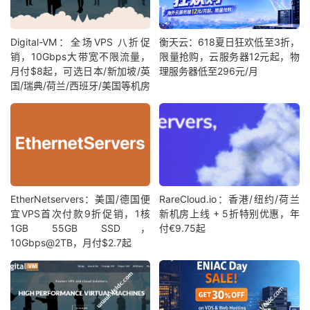
Digital-VM：全场VPS 八折促
衡天云：618夏日狂欢低至3折，
销，10Gbps大带宽不限流量，
限量抢购，云服务器12元起，物
月付$8起，可选日本/新加坡/英
理服务器低至296元/月
国/瑞典/荷兰/西班牙/美国等机房
EtherNetservers：美国/德国便
RareCloud.io：香港/纽约/荷兰
宜VPS首次付款9折促销，1核
新机房上线 + 5折特别优惠，年
1GB 55GB SSD，
付€9.75起
10Gbps@2TB，月付$2.7起