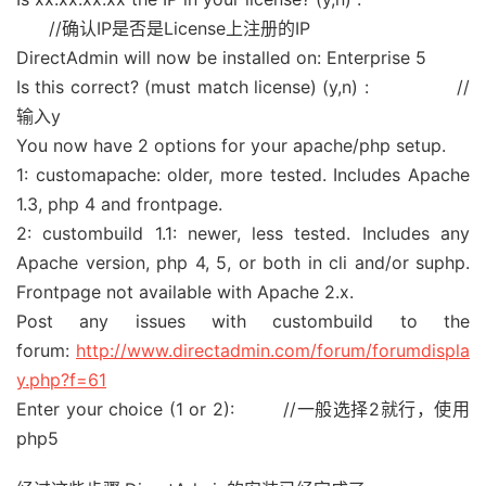
//确认IP是否是License上注册的IP
DirectAdmin will now be installed on: Enterprise 5
Is this correct? (must match license) (y,n) : //
输入y
You now have 2 options for your apache/php setup.
1: customapache: older, more tested. Includes Apache
1.3, php 4 and frontpage.
2: custombuild 1.1: newer, less tested. Includes any
Apache version, php 4, 5, or both in cli and/or suphp.
Frontpage not available with Apache 2.x.
Post any issues with custombuild to the
forum:
http://www.directadmin.com/forum/forumdispla
y.php?f=61
Enter your choice (1 or 2): //一般选择2就行，使用
php5