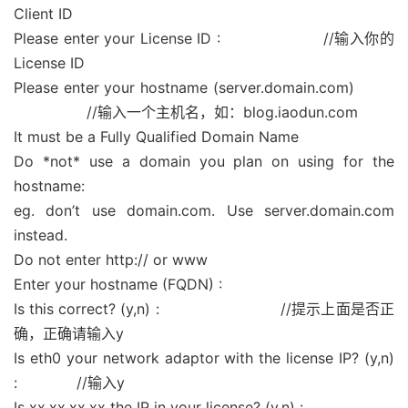
Client ID
Please enter your License ID : //输入你的
License ID
Please enter your hostname (server.domain.com)
//输入一个主机名，如：blog.iaodun.com
It must be a Fully Qualified Domain Name
Do *not* use a domain you plan on using for the
hostname:
eg. don’t use domain.com. Use server.domain.com
instead.
Do not enter http:// or www
Enter your hostname (FQDN) :
Is this correct? (y,n) : //提示上面是否正
确，正确请输入y
Is eth0 your network adaptor with the license IP? (y,n)
: //输入y
Is xx.xx.xx.xx the IP in your license? (y,n) :