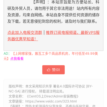
【声明】：本站宗旨是为方便站长、科
研及外贸人员，请勿用于其它非法用途！站内所有内容
及资源，均来自网络。本站自身不提供任何资源的储存
及下载，若无意侵犯到您的权利，请及时与我们联系。
点此加入电报交流群
|
推荐订阅电报频道，最新VPS服
务器优惠早知道！
AD：
【上网哪家强，搬瓦工多个高品质机房，年付低至49.99美
元】
点我看看
赞(
0
)

版权声明：本文采用知识共享 署名4.0国际许可协议 [BY-
NC-SA] 进行授权， 转载请注明出处。
文章名称：《CentOS上DirectAdmin安装教程》
文章链接：
https://www.veidc.com/323.html
【声明】：国外主机测评仅分享信息，不参与任何交易，也