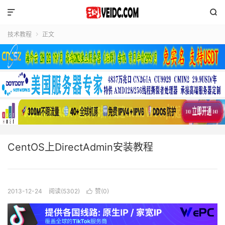


技术教程
正文

CentOS上DirectAdmin安装教程
2013-12-24
阅读(5302)
赞(
0
)
