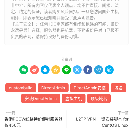
非中介，所有内容仅代表个人观点，均不作直接、间接、法
定、约定的保证，读者购买风险自担。一旦您访问国外主机
测评，即表示您已经知晓并接受了此声明通告。
【关于安全】：任何 IDC商家都有倒闭和跑路的可能，备份
永远是最佳选择，服务器也是机器，不勤备份是对自己极不
负责的表现，请保持良好的备份习惯。
分享到









custombuild
DirectAdmin
DirectAdmin安装
域名
安装DirectAdmin
虚拟主机
顶级域名
上一篇
下一篇
香港PCCW线路特价促销服务器
L2TP VPN 一键安装脚本 for
仅450元
CentOS Linux