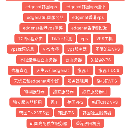
edgenat韩国vps
edgenat韩国vps测评
edgenat韩国服务器
edgenat香港vps
edgenat香港vps测评
edgenat香港测试ip
TCP回程路由
TikTok检测
vps
VPS主机
vps优惠信息
VPS套餐
vps服务器
不限流量VPS
不限流量独立服务器
云服务器
免备案VPS
去程直连
天生云和edgenat
搬瓦工
搬瓦工DC6
无忧云和edgenat哪个好
服务器租用
洛杉矶VPS
物理服务器
独立服务器
独立服务器租
独立服务器租用
瓦工
美国VPS
韩国CN2 VPS
韩国CN2 VPS云
韩国VPS
韩国独立服务器
韩国高配独立服务器
香港沙田机房