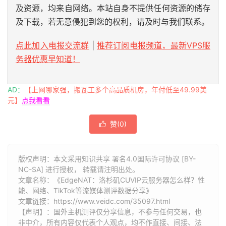
及资源，均来自网络。本站自身不提供任何资源的储存
3
10.10
.
1.89
1.04
 ms  
*
  LAN 
Address
4
100.127
.
56.45
2.63
 ms  
*
Shared
Address
及下载，若无意侵犯到您的权利，请及时与我们联系。
5
100.127
.
55.25
0.50
 ms  
*
Shared
Address
6
58.229
.
10.5
0.82
 ms  AS9318  
Republic
 of 
Korea
,
点此加入电报交流群
|
推荐订阅电报频道，最新VPS服
7
*
务器优惠早知道！
8
  cernetedu1
-
lacp
-
10g
.
hkix
.
net 
(
123.255
.
91.118
)
3
9
101.4
.
114.181
72.24
 ms  AS4538  
China
,
Beijing
,
10
*
AD：
【上网哪家强，搬瓦工多个高品质机房，年付低至49.99美
11
*
元】
点我看看
12
101.4
.
118.213
72.63
 ms  AS4538  
China
,
Beijing
,
13
101.4
.
113.110
72.77
 ms  AS4538  
China
,
Beijing
,
赞(
0
)

14
219.224
.
102.230
73.90
 ms  AS4538  
China
,
Beijin
15
*
16
*
版权声明：本文采用知识共享 署名4.0国际许可协议 [BY-
17
*
NC-SA] 进行授权， 转载请注明出处。
18
*
文章名称：《EdgeNAT：洛杉矶CUVIP云服务器怎么样？性
19
*
能、网络、TikTok等流媒体测评数据分享》
20
101.4
.
130.53
74.06
 ms  AS4538  
China
,
Beijing
,
文章链接：
https://www.veidc.com/35097.html
21
*
【声明】：国外主机测评仅分享信息，不参与任何交易，也
22
*
非中介，所有内容仅代表个人观点，均不作直接、间接、法