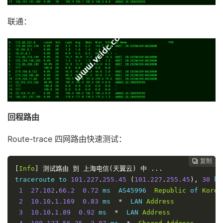
联通：
回程路由
Route-trace 四网路由快速测试：
复制
复制
复制



[
Info
]
测试路由
到
上海电信(天翼云)
中
...
traceroute to 
101.227
.
255.45
(
101.227
.
255.45
),
30
 ho
1
27.102
.
66.2
0.72
 ms  AS45996  
Republic
 of 
Korea
2
10.10
.
1.169
0.83
 ms  
*
  LAN 
Address
3
10.10
.
1.89
0.92
 ms  
*
  LAN 
Address