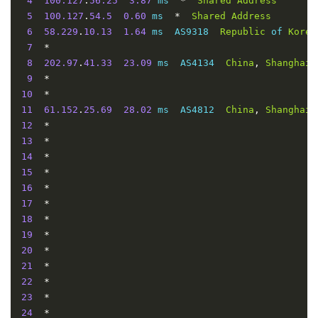
4
100.127
.
56.25
3.87
 ms  
*
Shared
Address
5
100.127
.
54.5
0.60
 ms  
*
Shared
Address
6
58.229
.
10.13
1.64
 ms  AS9318  
Republic
 of 
Korea
7
*
8
202.97
.
41.33
23.09
 ms  AS4134  
China
,
Shanghai
,
9
*
10
*
11
61.152
.
25.69
28.02
 ms  AS4812  
China
,
Shanghai
,
12
*
13
*
14
*
15
*
16
*
17
*
18
*
19
*
20
*
21
*
22
*
23
*
24
*