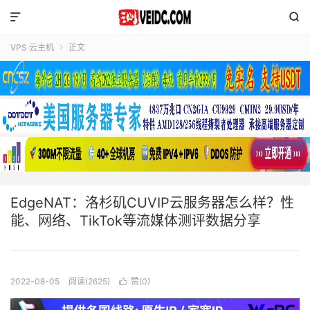


VPS·云主机
正文

EdgeNAT：洛杉矶CUVIP云服务器怎么样？性
能、网络、TikTok等流媒体测评数据分享
2022-08-05
阅读(2625)
赞(
0
)
