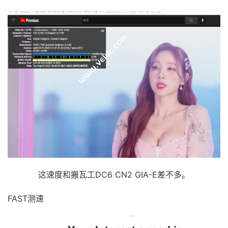
30
*
[
Info
]
测试路由
到
浙江杭州联通
完成
！
[
Info
]
测试路由
到
浙江杭州移动
中
...
traceroute to 
112.17
.
0.106
(
112.17
.
0.106
),
30
 hops m
1
27.102
.
66.2
0.72
 ms  AS45996  
Republic
 of 
Korea
2
10.10
.
1.209
0.90
 ms  
*
  LAN 
Address
3
10.10
.
1.93
0.98
 ms  
*
  LAN 
Address
4
100.127
.
56.29
2.21
 ms  
*
Shared
Address
5
100.127
.
54.1
1.21
 ms  
*
Shared
Address
6
39.115
.
132.33
0.85
 ms  AS9318  
Republic
 of 
Kore
7
210.180
.
97.99
31.51
 ms  AS9318  
Japan
,
Tokyo
,
 s
8
39.120
.
4.185
32.69
 ms  AS9318  
Japan
,
Tokyo
,
 sk
9
223.120
.
2.245
30.82
 ms  AS58453  
Japan
,
Tokyo
,
10
223.120
.
3.146
62.22
 ms  AS58453  
China
,
Shangha
这速度和搬瓦工DC6 CN2 GIA-E差不多。
11
221.183
.
55.46
61.57
 ms  AS9808  
China
,
Shanghai
12
221.183
.
25.189
61.66
 ms  AS9808  
China
,
Shangha
13
221.176
.
22.29
65.29
 ms  AS9808  
China
,
Shanghai
FAST测速
14
111.24
.
4.77
63.98
 ms  AS9808  
China
,
Shanghai
,
15
111.24
.
3.30
79.66
 ms  AS9808  
China
,
Zhejiang
,