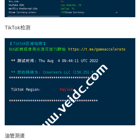
10
219.158
.
7.125
36.90
 ms  AS4837  
China
,
Shanghai
11
219.158
.
106.122
48.93
 ms  AS4837  
China
,
Zhejia
12
*
TikTok检测
13
*
14
*
15
*
16
*
17
*
18
*
19
*
20
*
21
*
22
*
23
*
24
*
25
*
26
*
27
*
28
*
油管测速
29
*