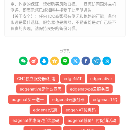
23
*
定、约定的保证，读者购买风险自担。一旦您访问国外主机
24
*
测评，即表示您已经知晓并接受了此声明通告。
25
*
【关于安全】：任何 IDC商家都有倒闭和跑路的可能，备份
永远是最佳选择，服务器也是机器，不勤备份是对自己极不
26
101.4
.
130.53
74.98
 ms  AS4538  
China
,
Beijing
,
负责的表现，请保持良好的备份习惯。
27
101.4
.
130.54
73.55
 ms  AS4538  
China
,
Beijing
,
28
*
29
*
30
*
分享到
[
Info
]
测试路由
到
北京教育网
完成
！









[
Info
]
四网路由快速测试
已完成
！
CN2独立服务器/杜甫
edgeNAT
edgenative
edgenative是什么意思
edgenatvps云服务器
edgenat买一送一
edgenat云服务器
edgenat介绍
edgenat优惠
edgeNAT优惠码
edgenat优惠码7折优惠码
edgenat低价年付促销活动