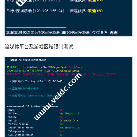
11
*
12
59.43
.
130.121
42.70
 ms  
*
China
,
Guangdong
,
Gu
13
59.43
.
140.34
56.45
 ms  
*
China
,
Fujian
,
ChinaT
14
*
15
*
16
*
17
*
流媒体平台及游戏区域限制测试
18
117.28
.
254.129
60.80
 ms  AS4809  
China
,
Fujian
,
[
Info
]
测试路由
到
厦门电信
CN2 
完成
！
[
Info
]
测试路由
到
浙江杭州联通
中
...
traceroute to 
101.71
.
241.238
(
101.71
.
241.238
),
30
 ho
1
27.102
.
66.3
0.65
 ms  AS45996  
Republic
 of 
Korea
2
10.10
.
1.173
0.79
 ms  
*
  LAN 
Address
3
10.10
.
1.73
0.69
 ms  
*
  LAN 
Address
4
100.127
.
56.5
3.75
 ms  
*
Shared
Address
5
100.127
.
52.17
0.82
 ms  
*
Shared
Address
6
58.229
.
10.1
1.18
 ms  AS9318  
Republic
 of 
Korea
,
7
*
8
219.158
.
43.13
41.07
 ms  AS4837  
China
,
Beijing
,
9
219.158
.
8.185
38.55
 ms  AS4837  
China
,
Shanghai