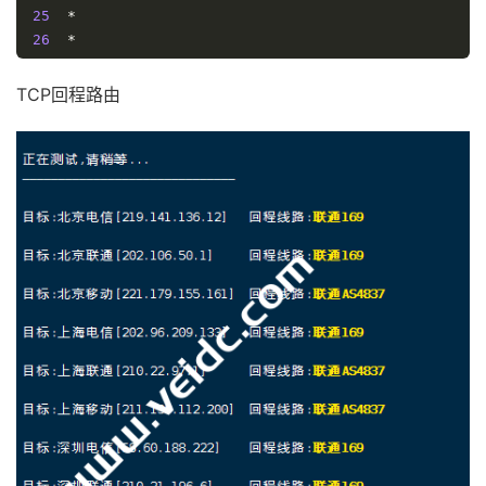
25
*
26
*
27
*
28
*
TCP回程路由
29
*
30
*
[
Info
]
测试路由
到
上海电信(天翼云)
完成
！
[
Info
]
测试路由
到
厦门电信
CN2 
中
...
traceroute to 
117.28
.
254.129
(
117.28
.
254.129
),
30
 ho
1
27.102
.
66.2
0.85
 ms  AS45996  
Republic
 of 
Korea
2
10.10
.
1.209
0.99
 ms  
*
  LAN 
Address
3
10.10
.
1.93
0.76
 ms  
*
  LAN 
Address
4
100.127
.
56.29
3.26
 ms  
*
Shared
Address
5
10.222
.
40.86
2.19
 ms  
*
  LAN 
Address
6
10.222
.
44.192
0.87
 ms  
*
  LAN 
Address
7
10.222
.
38.83
0.79
 ms  
*
  LAN 
Address
8
*
9
1.254
.
241.33
39.16
 ms  AS9318  
China
,
Hong
Kong
10
59.43
.
187.181
60.07
 ms  
*
China
,
Guangdong
,
Gu