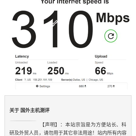
16
*
17
211.138
.
114.94
92.01
 ms  AS56041  
China
,
Zhejia
18
*
19
*
20
*
21
*
22
*
23
*
24
*
25
*
26
*
27
*
28
*
29
*
30
*
[
Info
]
测试路由
到
浙江杭州移动
完成
！
关于 国外主机测评
[
Info
]
测试路由
到
北京教育网
中
...
traceroute to 
202.205
.
6.30
(
202.205
.
6.30
),
30
 hops m
【声明】：本站宗旨是为方便站长、科
1
27.102
.
66.3
1.03
 ms  AS45996  
Republic
 of 
Korea
研及外贸人员，请勿用于其它非法用途！站内所有内容
2
10.10
.
1.173
0.60
 ms  
*
  LAN 
Address