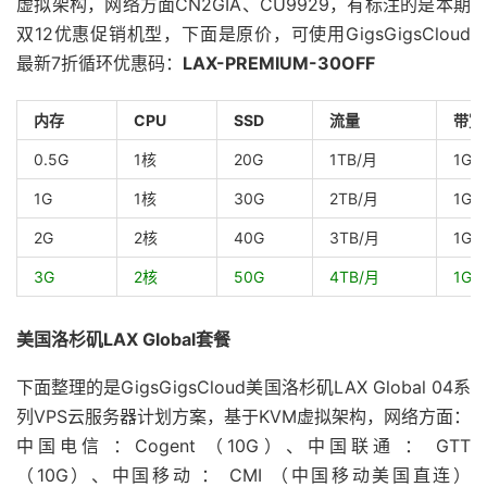
虚拟架构，网络方面CN2GIA、CU9929，有标注的是本期
双12优惠促销机型，下面是原价，可使用GigsGigsCloud
最新7折循环优惠码：
LAX-PREMIUM-30OFF
内存
CPU
SSD
流量
带宽
0.5G
1核
20G
1TB/月
1Gb
1G
1核
30G
2TB/月
1Gb
2G
2核
40G
3TB/月
1Gb
3G
2核
50G
4TB/月
1Gb
美国洛杉矶LAX Global套餐
下面整理的是GigsGigsCloud美国洛杉矶LAX Global 04系
列VPS云服务器计划方案，基于KVM虚拟架构，网络方面：
中国电信 ：Cogent （10G）、中国联通 ： GTT
（10G）、中国移动 ： CMI （中国移动美国直连）