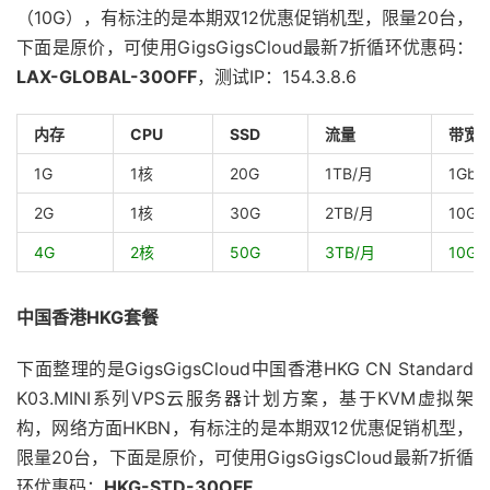
（10G），有标注的是本期双12优惠促销机型，限量20台，
下面是原价，可使用GigsGigsCloud最新7折循环优惠码：
LAX-GLOBAL-30OFF
，测试IP：154.3.8.6
内存
CPU
SSD
流量
带宽
1G
1核
20G
1TB/月
1Gbp
2G
1核
30G
2TB/月
10Gb
4G
2核
50G
3TB/月
10Gb
中国香港HKG套餐
下面整理的是GigsGigsCloud中国香港HKG CN Standard
K03.MINI系列VPS云服务器计划方案，基于KVM虚拟架
构，网络方面HKBN，有标注的是本期双12优惠促销机型，
限量20台，下面是原价，可使用GigsGigsCloud最新7折循
环优惠码：
HKG-STD-30OFF