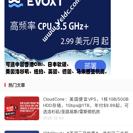
热门文章
CloudCone：美国便宜VPS，1核1GB/50GB
HDD存储，1Gbps@1TB，年付$9.99起，可
选洛杉矶/圣路易斯/雷斯顿机房
2025-12-03