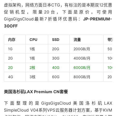
虚拟架构，网络方面日本CTG，有标注的是本期双12优惠
促销机型，限量20台，下面是原价，可使用
GigsGigsCloud最新7折循环优惠码：
JP-PREMIUM-
30OFF
内存
CPU
SSD
流量
带宽
1G
1核
20G
200GB/月
50M
2G
1核
30G
400GB/月
100
2G
2核
40G
600GB/月
100
4G
3核
60G
800GB/月
200
美国洛杉矶LAX Premium CN套餐
下面整理的是GigsGigsCloud美国洛杉矶LAX
SimpleCloud V04系列VPS云服务器计划方案，基于KVM