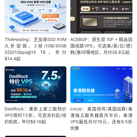
TNAHosting：芝加哥SSD KVM
ACEBGP：原生双 ISP + 精品回
九折促销，2核/1GB/30GB
国线路VPS，可选美/英/日/德/
SSD/1Gbps@15 TB，年付
韩/港/印等地区，月付29.8元起
$14.4起
DediRock：重新上架三款特价
cncsz：美国母鸡/美国站群/香
VPS限时7.5折，可选洛杉矶/纽
港独立服务器首月半价，香港
约机房，年付$8.16起
VPS最低月付19元，还有8.5折
优惠