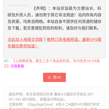
【声明】：本站宗旨是为方便站长、科
研及外贸人员，请勿用于其它非法用途！站内所有内容
及资源，均来自网络。本站自身不提供任何资源的储存
及下载，若无意侵犯到您的权利，请及时与我们联系。
点此加入电报交流群
|
推荐订阅电报频道，最新VPS服
务器优惠早知道！
AD：
【上网哪家强，搬瓦工多个高品质机房，年付低至49.99美
元】
点我看看
赞(
4
)

版权声明：本文采用知识共享 署名4.0国际许可协议 [BY-
NC-SA] 进行授权， 转载请注明出处。
文章名称：《GigsGigsCloud：#双十二#国外VPS限时7折优