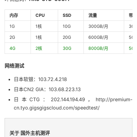
内存
CPU
SSD
流量
带
1G
1核
10G
300GB/月
30
2G
1核
20G
600GB/月
50
4G
2核
30G
800GB/月
50
网络测试
日本软银：103.72.4.218
日本CN2 GIA：103.68.223.13
日本CTG：202.144.194.49，http://premium-
cn.tyo.gigsgigscloud.com/speedtest/
关于 国外主机测评