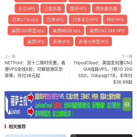
东京VPS
云服务器
国外VPS
国外服务器
日本CTG vps
日本VPS
日本东京VPS
特价VPS
美国10G带宽vps
美国9929 vps
美国CN2 GIA VPS
美国VPS
香港VPS
香港大带宽VPS
上一篇
下一篇
NETfront：双十二限时优惠，香
TripodCloud：美国圣何塞CN2
港VPS全线8折，可解锁港区奈
GIA线路VPS，1核1G 20G
菲等，月付38元起
SSD，1Gbps@1TB，半年付
$38.99起
相关推荐