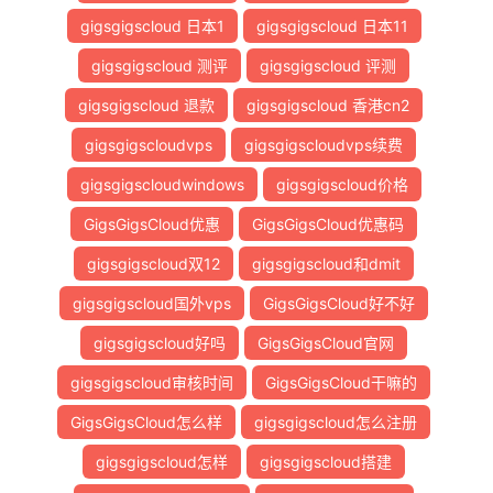
gigsgigscloud 日本1
gigsgigscloud 日本11
gigsgigscloud 测评
gigsgigscloud 评测
gigsgigscloud 退款
gigsgigscloud 香港cn2
gigsgigscloudvps
gigsgigscloudvps续费
gigsgigscloudwindows
gigsgigscloud价格
GigsGigsCloud优惠
GigsGigsCloud优惠码
gigsgigscloud双12
gigsgigscloud和dmit
gigsgigscloud国外vps
GigsGigsCloud好不好
gigsgigscloud好吗
GigsGigsCloud官网
gigsgigscloud审核时间
GigsGigsCloud干嘛的
GigsGigsCloud怎么样
gigsgigscloud怎么注册
gigsgigscloud怎样
gigsgigscloud搭建