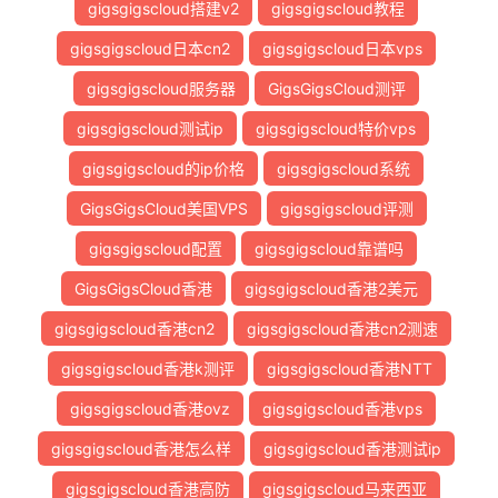
gigsgigscloud搭建v2
gigsgigscloud教程
gigsgigscloud日本cn2
gigsgigscloud日本vps
gigsgigscloud服务器
GigsGigsCloud测评
gigsgigscloud测试ip
gigsgigscloud特价vps
gigsgigscloud的ip价格
gigsgigscloud系统
GigsGigsCloud美国VPS
gigsgigscloud评测
gigsgigscloud配置
gigsgigscloud靠谱吗
GigsGigsCloud香港
gigsgigscloud香港2美元
gigsgigscloud香港cn2
gigsgigscloud香港cn2测速
gigsgigscloud香港k测评
gigsgigscloud香港NTT
gigsgigscloud香港ovz
gigsgigscloud香港vps
gigsgigscloud香港怎么样
gigsgigscloud香港测试ip
gigsgigscloud香港高防
gigsgigscloud马来西亚