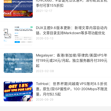
IONCloud：#圣诞元旦优惠#，洛杉矶云主机
季付可享15%折扣
2021-12-17
DUX主题9.6版本更新：新增文章内容自动内
链、文章目录支持Markdown等多项功能优化
2026-03-13
Megalayer：香港/新加坡/菲律宾/美国VPS年
付199元或24元/月起，独立服务器月付399元
起
2023-02-08
TotHost：世界杯期间越南VPS限时8.5折优
惠，原生/双ISP属性IP，100-200Mbps不限流
量，月付$2.5起
2026-06-29