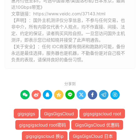
惠月付低至$5，可选中国香港/美国洛杉矶/日本东京，最高
达10Gbps带宽》
文章链接：
https://www.veidc.com/37143.html
【声明】：国外主机测评仅分享信息，不参与任何交易，也
非中介，所有内容仅代表个人观点，均不作直接、间接、法
定、约定的保证，读者购买风险自担。一旦您访问国外主机
测评，即表示您已经知晓并接受了此声明通告。
【关于安全】：任何 IDC商家都有倒闭和跑路的可能，备份
永远是最佳选择，服务器也是机器，不勤备份是对自己极不
负责的表现，请保持良好的备份习惯。
分享到









gigsgigs
GigsGigsCloud
gigsgigscloud root
gigsgigscloud root密码
GigsGigsCloud 优惠码
gigsgigscloud 换ip
GigsGigsCloud 日本