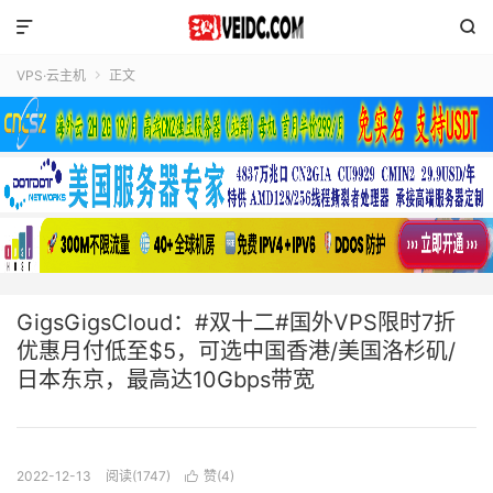


VPS·云主机
正文

GigsGigsCloud：#双十二#国外VPS限时7折
优惠月付低至$5，可选中国香港/美国洛杉矶/
日本东京，最高达10Gbps带宽
2022-12-13
阅读(1747)
赞(
4
)
