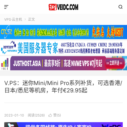


VPS·云主机
正文

V.PS：迷你Mini/Mini Pro系列补货，可选香港/
日本/悉尼等机房，年付€29.95起
2023-01-10
阅读(2526)
赞(
5
)
