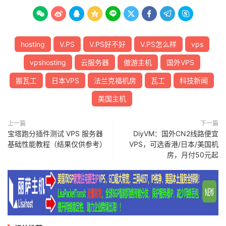









hosting
V.PS
V.PS好不好
V.PS怎么样
vps
vpshosting
云服务器
傲游主机
国外VPS
搬瓦工
日本VPS
法兰克福机房
瓦工
科技新闻
美国主机
上一篇
下一篇
宝塔跑分插件测试 VPS 服务器
DiyVM：国外CN2线路便宜
基础性能教程（结果仅供参考）
VPS，可选香港/日本/美国机
房，月付50元起