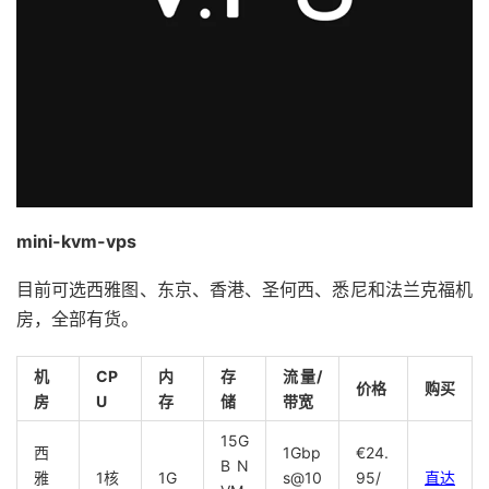
mini-kvm-vps
目前可选西雅图、东京、香港、圣何西、悉尼和法兰克福机
房，全部有货。
机
CP
内
存
流量/
价格
购买
房
U
存
储
带宽
15G
西
1Gbp
€24.
B N
雅
1核
1G
s@10
95/
直达