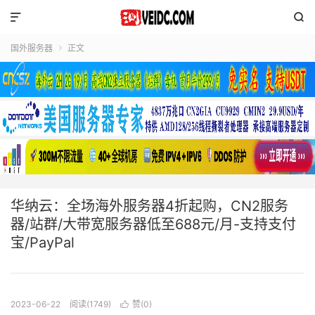


国外服务器
正文

华纳云：全场海外服务器4折起购，CN2服务
器/站群/大带宽服务器低至688元/月-支持支付
宝/PayPal
2023-06-22
阅读(1749)
赞(
0
)
