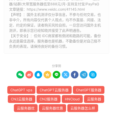
器/站群/大带宽服务器低至688元/月-支持支付宝/PayPal》
文章链接：
https://www.veidc.com/41145.html
【声明】：国外主机测评仅分享信息，不参与任何交易，也
非中介，所有内容仅代表个人观点，均不作直接、间接、法
定、约定的保证，读者购买风险自担。一旦您访问国外主机
测评，即表示您已经知晓并接受了此声明通告。
【关于安全】：任何 IDC商家都有倒闭和跑路的可能，备份
永远是最佳选择，服务器也是机器，不勤备份是对自己极不
负责的表现，请保持良好的备份习惯。
分享到









ChatGPT vps
ChatGPT云服务器
ChatGPT服务器
CN2云服务器
CN2服务器
HNCloud
云服务器
云服务器优
云服务器优惠
云服务器怎么样