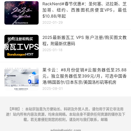
RackNerd#春节优惠#：圣何塞、达拉斯、芝
加哥、纽约、西雅图机房便宜VPS，最低
$10.88/年起
2022-01-29
2025最新搬瓦工 VPS 账户注册/购买图文教
程，附最新优惠码
2025-01-18
莱卡云：#8月份促销#云服务器低至25.88
元，独立服务器低至399元/月，可选中国香
港/韩国首尔/日本东京/美国洛杉矶等机房
2025-08-01
【声明】：本站宗旨是为方便站长、科研及外贸人员，请勿用于其它非法用
途！站内所有内容及资源，均来自网络。本站自身不提供任何资源的储存及下
载，若无意侵犯到您的权利，请及时与我们联系，邮箱
admin#veidc.com