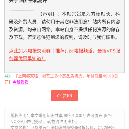
关于 国外主机测评
【声明】：本站宗旨是为方便站长、科
研及外贸人员，请勿用于其它非法用途！站内所有内容
及资源，均来自网络。本站自身不提供任何资源的储存
及下载，若无意侵犯到您的权利，请及时与我们联系。
点此加入电报交流群
|
推荐订阅电报频道，最新VPS服
务器优惠早知道！
AD：
【上网哪家强，搬瓦工多个高品质机房，年付低至49.99美
元】
点我看看
赞(
0
)

版权声明：本文采用知识共享 署名4.0国际许可协议 [BY-
NC-SA] 进行授权， 转载请注明出处。
文章名称：《华纳云：全场海外服务器4折起购，CN2服务