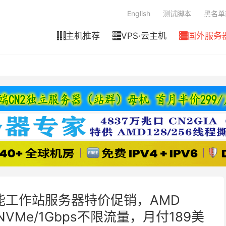
English
测试脚本
黑名单
主机推荐
VPS·云主机
国外服务



国高性能工作站服务器特价促销，AMD
4TB NVMe/1Gbps不限流量，月付189美