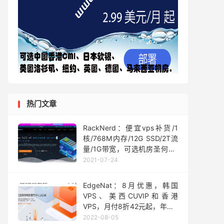
热门文章
RackNerd：便宜vps补货/1
核/768M内存/12G SSD/2T流
量/1G带宽，可选机房圣何塞/
芝加哥/达拉斯/亚特拉大/荷
2021-07-24
兰/$9.49/年
EdgeNat：8月优惠，韩国
VPS、美西CUVIP和香港
VPS，月付8折42元起，年付7
折
2022-08-05