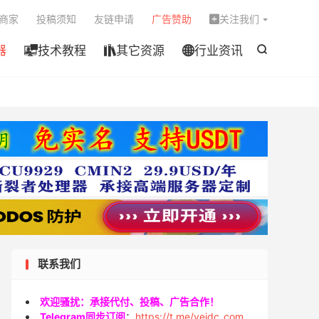

商家
投稿须知
友链申请
广告赞助
关注我们

器
技术教程
其它资源
行业资讯




联系我们
欢迎骚扰：承接代付、投稿、广告合作！
Telegram同步订阅
：
https://t.me/veidc_com