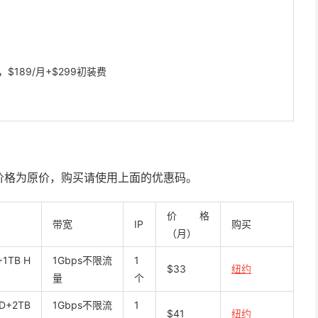
，$189/月+$299初装费
价格为原价，购买请使用上面的优惠码。
价格
带宽
IP
购买
（月）
+1TB H
1Gbps不限流
1
$33
纽约
量
个
D+2TB
1Gbps不限流
1
$41
纽约