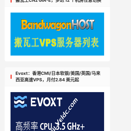
搬瓦工CN2 GIA-E，多达 12 个机房任意切换
Evoxt：香港CMI/日本软银/美国/英国/马来
西亚高速VPS，月付2.84 美元起