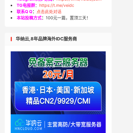
TG电报群
：
https://t.me/veidc
联系Q Q
：
点击此处对话
本站投稿方式
：
100元一篇，置顶三天！
华纳云,8年品牌海外IDC服务商