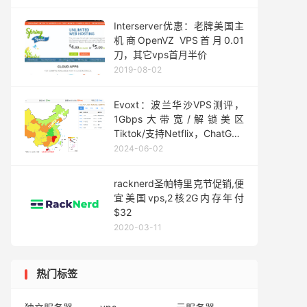
Interserver优惠：老牌美国主
机商OpenVZ VPS首月0.01
刀，其它vps首月半价
2019-08-02
Evoxt：波兰华沙VPS测评，
1Gbps大带宽/解锁美区
Tiktok/支持Netflix，ChatGPT
等/每周免费备份，月付2.84美
2024-06-02
元起
racknerd圣帕特里克节促销,便
宜美国vps,2核2G内存年付
$32
2020-03-11
热门标签