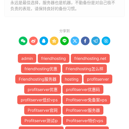
永远是最佳选择，服务器也是机器，不勤备份是对自己极不
负责的表现，请保持良好的备份习惯。
分享到









admin
friendhosting
friendhosting.net
friendhosting优惠
Friendhosting怎么样
Friendhosting服务器
hosting
profitserver
profitserver优惠
profitserver优惠码
profitserver低价vps
Profitserver免备案vps
Profitserver官网
Profitserver服务器
Profitserver测试ip
Profitserver特价vps