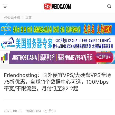


VPS·云主机
正文

Friendhosting：国外便宜VPS/大硬盘VPS全场
75折优惠，全球11个数据中心可选，100Mbps
带宽/不限流量，月付低至$2.2起
2023-08-09
阅读(1865)
赞(
0
)
