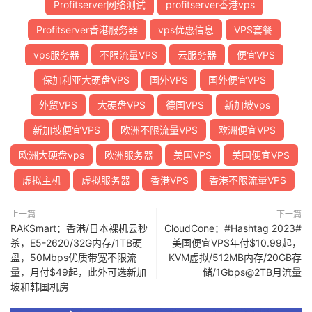
Profitserver网络测试
profitserver香港vps
Profitserver香港服务器
vps优惠信息
VPS套餐
vps服务器
不限流量VPS
云服务器
便宜VPS
保加利亚大硬盘VPS
国外VPS
国外便宜VPS
外贸VPS
大硬盘VPS
德国VPS
新加坡vps
新加坡便宜VPS
欧洲不限流量VPS
欧洲便宜VPS
欧洲大硬盘vps
欧洲服务器
美国VPS
美国便宜VPS
虚拟主机
虚拟服务器
香港VPS
香港不限流量VPS
上一篇
下一篇
RAKSmart：香港/日本裸机云秒
CloudCone：#Hashtag 2023#
杀，E5-2620/32G内存/1TB硬
美国便宜VPS年付$10.99起，
盘，50Mbps优质带宽不限流
KVM虚拟/512MB内存/20GB存
量，月付$49起，此外可选新加
储/1Gbps@2TB月流量
坡和韩国机房