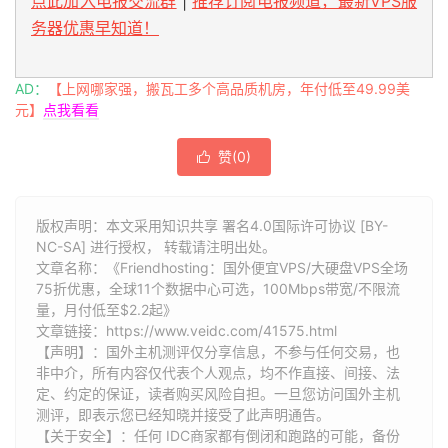
点此加入电报交流群
|
推荐订阅电报频道，最新VPS服
务器优惠早知道！
AD：
【上网哪家强，搬瓦工多个高品质机房，年付低至49.99美
元】
点我看看
赞(
0
)

版权声明：本文采用知识共享 署名4.0国际许可协议 [BY-
NC-SA] 进行授权， 转载请注明出处。
文章名称：《Friendhosting：国外便宜VPS/大硬盘VPS全场
75折优惠，全球11个数据中心可选，100Mbps带宽/不限流
量，月付低至$2.2起》
文章链接：
https://www.veidc.com/41575.html
【声明】：国外主机测评仅分享信息，不参与任何交易，也
非中介，所有内容仅代表个人观点，均不作直接、间接、法
定、约定的保证，读者购买风险自担。一旦您访问国外主机
测评，即表示您已经知晓并接受了此声明通告。
【关于安全】：任何 IDC商家都有倒闭和跑路的可能，备份