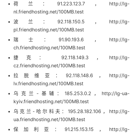
荷兰：91.223.123.7，http://lg-
nl.friendhosting.net/100MB.test
波兰：92.118.150.5，http://lg-
pl.friendhosting.net/100MB.test
瑞士：91.90.193.6，http://lg-
ch.friendhosting.net/100MB.test
捷克： 92.118.149.3，http://lg-
cz.friendhosting.net/100MB.test
拉脱维亚：92.118.148.6，http://lg-
lv.friendhosting.net/100MB.test
乌克兰-基辅：185.253.0.2，http://lg-ua-
kyiv.friendhosting.net/100MB.test
乌克兰-哈尔科夫：195.28.182.106，http://lg-
ua.friendhosting.net/100MB.test
保加利亚：91.215.153.15，http://lg-