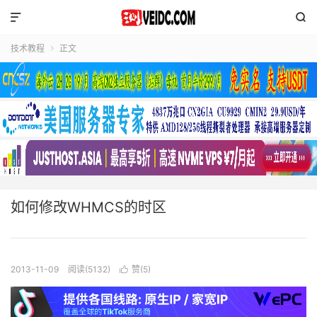


技术教程
正文

如何修改WHMCS的时区
2013-11-09
阅读(5132)
赞(
5
)
