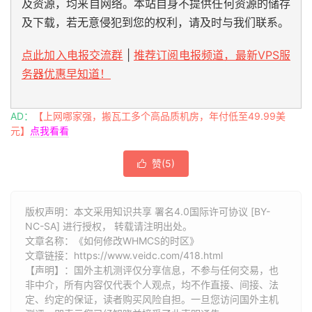
及资源，均来自网络。本站自身不提供任何资源的储存
及下载，若无意侵犯到您的权利，请及时与我们联系。
点此加入电报交流群
|
推荐订阅电报频道，最新VPS服
务器优惠早知道！
AD：
【上网哪家强，搬瓦工多个高品质机房，年付低至49.99美
元】
点我看看
赞(
5
)

版权声明：本文采用知识共享 署名4.0国际许可协议 [BY-
NC-SA] 进行授权， 转载请注明出处。
文章名称：《如何修改WHMCS的时区》
文章链接：
https://www.veidc.com/418.html
【声明】：国外主机测评仅分享信息，不参与任何交易，也
非中介，所有内容仅代表个人观点，均不作直接、间接、法
定、约定的保证，读者购买风险自担。一旦您访问国外主机