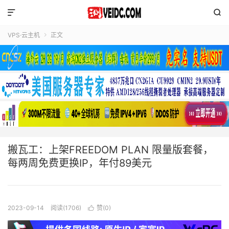


VPS·云主机
正文

搬瓦工：上架FREEDOM PLAN 限量版套餐，
每两周免费更换IP，年付89美元
2023-09-14
阅读(1706)
赞(
0
)
