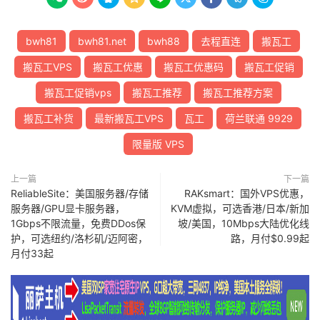
bwh81
bwh81.net
bwh88
去程直连
搬瓦工
搬瓦工VPS
搬瓦工优惠
搬瓦工优惠码
搬瓦工促销
搬瓦工促销vps
搬瓦工推荐
搬瓦工推荐方案
搬瓦工补货
最新搬瓦工VPS
瓦工
荷兰联通 9929
限量版 VPS
上一篇
下一篇
ReliableSite：美国服务器/存储
RAKsmart：国外VPS优惠，
服务器/GPU显卡服务器，
KVM虚拟，可选香港/日本/新加
1Gbps不限流量，免费DDos保
坡/美国，10Mbps大陆优化线
护，可选纽约/洛杉矶/迈阿密，
路，月付$0.99起
月付33起