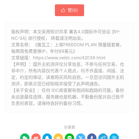
赞(
0
)

版权声明：本文采用知识共享 署名4.0国际许可协议 [BY-
NC-SA] 进行授权， 转载请注明出处。
文章名称：《搬瓦工：上架FREEDOM PLAN 限量版套餐，
每两周免费更换IP，年付89美元》
文章链接：
https://www.veidc.com/42039.html
【声明】：国外主机测评仅分享信息，不参与任何交易，也
非中介，所有内容仅代表个人观点，均不作直接、间接、法
定、约定的保证，读者购买风险自担。一旦您访问国外主机
测评，即表示您已经知晓并接受了此声明通告。
【关于安全】：任何 IDC商家都有倒闭和跑路的可能，备份
永远是最佳选择，服务器也是机器，不勤备份是对自己极不
负责的表现，请保持良好的备份习惯。
分享到








