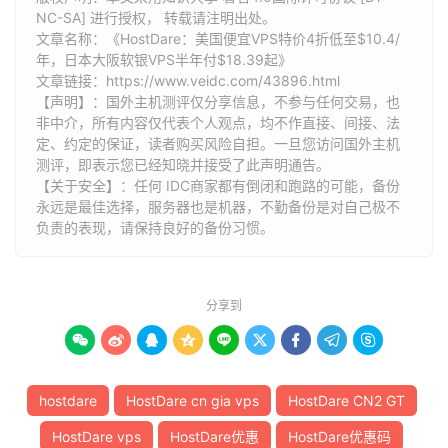
NC-SA] 进行授权， 转载请注明出处。
文章名称：《HostDare：美国便宜VPS特价4折低至$10.4/
年，日本大阪软银VPS半年付$18.39起》
文章链接：
https://www.veidc.com/43896.html
【声明】：国外主机测评仅分享信息，不参与任何交易，也
非中介，所有内容仅代表个人观点，均不作直接、间接、法
定、约定的保证，读者购买风险自担。一旦您访问国外主机
测评，即表示您已经知晓并接受了此声明通告。
【关于安全】：任何 IDC商家都有倒闭和跑路的可能，备份
永远是最佳选择，服务器也是机器，不勤备份是对自己极不
负责的表现，请保持良好的备份习惯。
分享到









hostdare
HostDare cn gia vps
HostDare CN2 GT
HostDare vps
HostDare优惠
HostDare优惠码