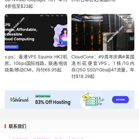
4折低至$23起
v.ps：香港VPS Equinix HK2机
CloudCone：#9周年庆典#美国
房，1Gbps国际线路，联通/电信
洛杉矶便宜VPS，1核/1G内
绕美/移动CMI，月付€6.95起
存/25G SSD/1Gbs@4T流量，年
付$18.29起
联系我们