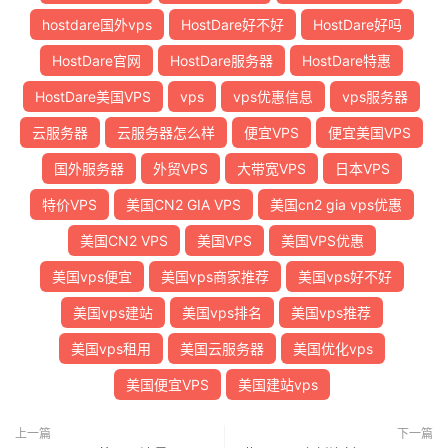
hostdare国外vps
HostDare好不好
HostDare好吗
HostDare官网
HostDare服务器
HostDare特惠
HostDare美国VPS
vps
vps优惠信息
vps服务器
云服务器
云服务器怎么样
便宜VPS
便宜美国VPS
国外服务器
外贸VPS
大带宽VPS
日本VPS
特价VPS
美国CN2 GIA VPS
美国cn2 gia vps优惠
美国CN2 VPS
美国VPS
美国VPS优惠
美国vps便宜
美国vps商家推荐
美国vps好不好
美国vps建站
美国vps排名
美国vps推荐
美国vps租用
美国云服务器
美国优化vps
美国便宜VPS
美国建站vps
上一篇
下一篇