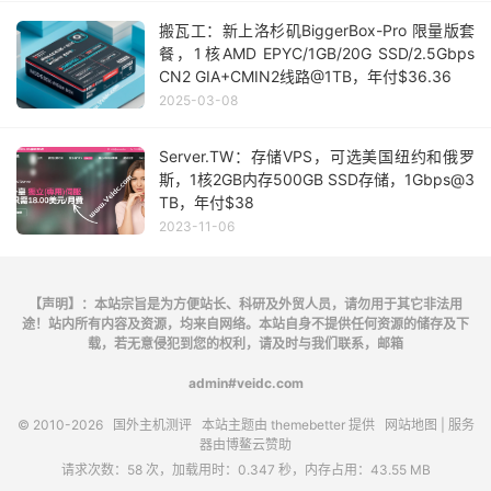
搬瓦工：新上洛杉矶BiggerBox-Pro 限量版套
餐，1核AMD EPYC/1GB/20G SSD/2.5Gbps
CN2 GIA+CMIN2线路@1TB，年付$36.36
2025-03-08
Server.TW：存储VPS，可选美国纽约和俄罗
斯，1核2GB内存500GB SSD存储，1Gbps@3
TB，年付$38
2023-11-06
【声明】：本站宗旨是为方便站长、科研及外贸人员，请勿用于其它非法用
途！站内所有内容及资源，均来自网络。本站自身不提供任何资源的储存及下
载，若无意侵犯到您的权利，请及时与我们联系，邮箱
admin#veidc.com
© 2010-2026
国外主机测评
本站主题由
themebetter
提供
网站地图
| 服务
器由
博鳌云
赞助
请求次数：58 次，加载用时：0.347 秒，内存占用：43.55 MB