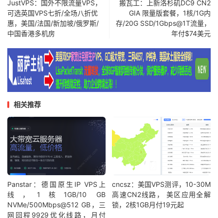
JustVPS：国外不限流量VPS，
搬瓦工：上新洛杉矶DC9 CN2
可选英国VPS七折/全场八折优
GIA 限量版套餐，1核/1G内
惠，美国/法国/新加坡/俄罗斯/
存/20G SSD/1Gbps@1T流量，
中国香港多机房
年付$74美元
相关推荐
Panstar：德国原生IP VPS上
cncsz：美国VPS测评，10-30M
线，1核1GB/10 GB
高速CN2线路， 美区应用全解
NVMe/500Mbps@512 GB，三
锁，2核1GB月付19元起
网回程9929优化线路，月付