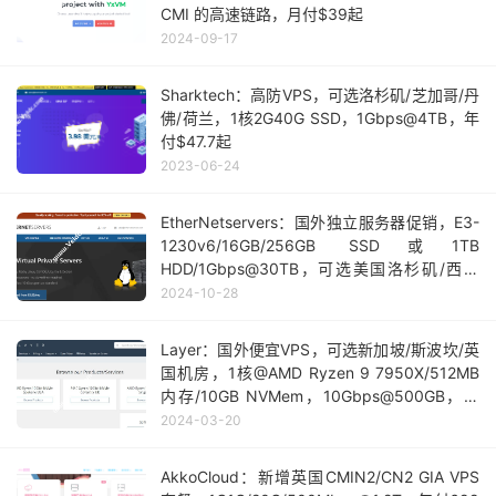
CMI 的高速链路，月付$39起
2024-09-17
Sharktech：高防VPS，可选洛杉矶/芝加哥/丹
佛/荷兰，1核2G40G SSD，1Gbps@4TB，年
付$47.7起
2023-06-24
EtherNetservers：国外独立服务器促销，E3-
1230v6/16GB/256GB SSD或1TB
HDD/1Gbps@30TB，可选美国洛杉矶/西班
牙/荷兰/英国等7个机房
2024-10-28
Layer：国外便宜VPS，可选新加坡/斯波坎/英
国机房，1核@AMD Ryzen 9 7950X/512MB
内存/10GB NVMem，10Gbps@500GB，年
付$15起
2024-03-20
AkkoCloud：新增英国CMIN2/CN2 GIA VPS