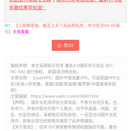
务器优惠早知道！
AD：
【上网哪家强，搬瓦工多个高品质机房，年付低至49.99美
元】
点我看看
赞(
0
)

版权声明：本文采用知识共享 署名4.0国际许可协议 [BY-
NC-SA] 进行授权， 转载请注明出处。
文章名称：《JustVPS：国外不限流量VPS，可选英国VPS七
折/全场八折优惠，美国/法国/新加坡/俄罗斯/中国香港多机
房》
文章链接：
https://www.veidc.com/43897.html
【声明】：国外主机测评仅分享信息，不参与任何交易，也
非中介，所有内容仅代表个人观点，均不作直接、间接、法
定、约定的保证，读者购买风险自担。一旦您访问国外主机
测评，即表示您已经知晓并接受了此声明通告。
【关于安全】：任何 IDC商家都有倒闭和跑路的可能，备份