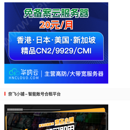
奈飞小铺 – 智能账号合租平台