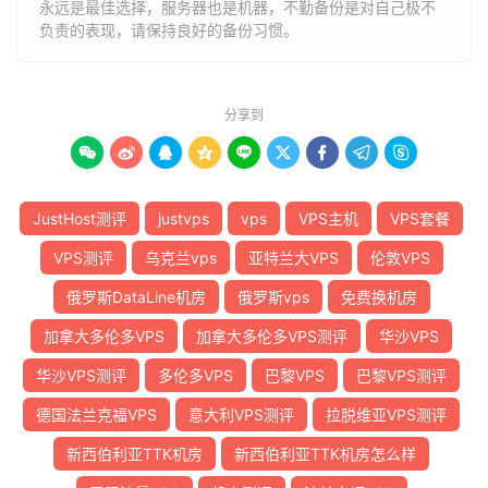
永远是最佳选择，服务器也是机器，不勤备份是对自己极不
负责的表现，请保持良好的备份习惯。
分享到









JustHost测评
justvps
vps
VPS主机
VPS套餐
VPS测评
乌克兰vps
亚特兰大VPS
伦敦VPS
俄罗斯DataLine机房
俄罗斯vps
免费换机房
加拿大多伦多VPS
加拿大多伦多VPS测评
华沙VPS
华沙VPS测评
多伦多VPS
巴黎VPS
巴黎VPS测评
德国法兰克福VPS
意大利VPS测评
拉脱维亚VPS测评
新西伯利亚TTK机房
新西伯利亚TTK机房怎么样