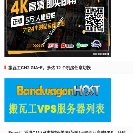
搬瓦工CN2 GIA-E，多达 12 个机房任意切换
Evoxt：香港CMI/日本软银/美国/英国/马来西亚高速VPS，月付