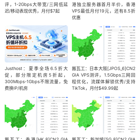
评，1-2Gbps大带宽/三网低延
港独立服务器首月半价，香港
迟/移动表现优秀，月付$7起
VPS最低月付19元，还有8.5折
优惠
Justhost：夏季全场6.5折大
搬瓦工：日本大阪[JPOS_6]CN2
促，部分限定机房5折起，
GIA VPS测评，1.5Gbps三网回
300Mbps-1Gbps不限流量，免
程优化，流媒体解锁优秀/支持
费换IP/机房
TikTok，月付$49.99起
搬瓦工：香港[HK_8]CN2 GIA
搬瓦工：新加坡[SG_8]CN2 GIA