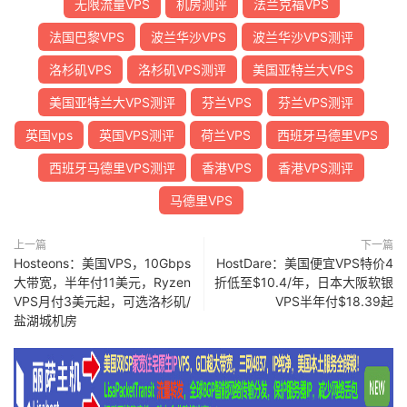
无限流量VPS
机房测评
法兰克福VPS
法国巴黎VPS
波兰华沙VPS
波兰华沙VPS测评
洛杉矶VPS
洛杉矶VPS测评
美国亚特兰大VPS
美国亚特兰大VPS测评
芬兰VPS
芬兰VPS测评
英国vps
英国VPS测评
荷兰VPS
西班牙马德里VPS
西班牙马德里VPS测评
香港VPS
香港VPS测评
马德里VPS
上一篇
下一篇
Hosteons：美国VPS，10Gbps
HostDare：美国便宜VPS特价4
大带宽，半年付11美元，Ryzen
折低至$10.4/年，日本大阪软银
VPS月付3美元起，可选洛杉矶/
VPS半年付$18.39起
盐湖城机房