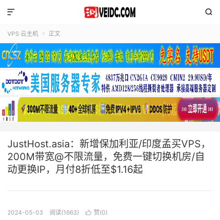


VPS·云主机
正文

JustHost.asia：新增保加利亚/印度孟买VPS，
200M带宽@不限流量，免费一键切换机房/自
动更换IP，月付8折低至$1.16起
2024-05-03
阅读(1663)
赞(
0
)
