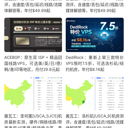
评，含速度/丢包/延迟/线路/流媒
测评，含速度/丢包/延迟/线路/流
体解锁等，年付$49.99起
媒体解锁等，年付$49.99起
ACEBGP：原生双 ISP + 精品回
DediRock：重新上架三款特价
国线路VPS，可选美/英/日/德/
VPS限时7.5折，可选洛杉矶/纽
韩/港/印等地区，月付29.8元起
约机房，年付$8.16起
搬瓦工：圣何塞[USCA_SJC5]机
搬瓦工：洛杉矶[USCA_9]机房测
房最新实测，硬件/网络线路/带
评，含速度/丢包/延迟/线路/流媒
宽表现/IP质量/解锁能力等，季
体解锁等，季付$49.99起