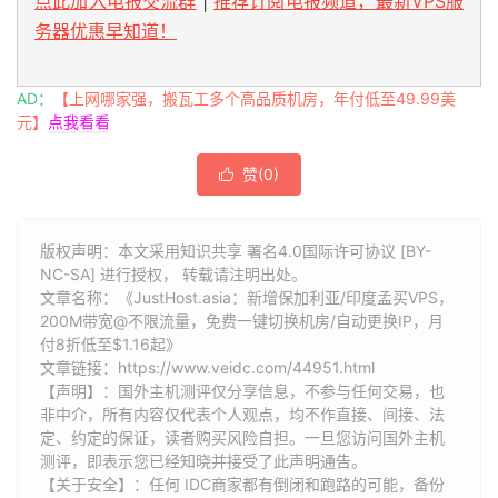
点此加入电报交流群
|
推荐订阅电报频道，最新VPS服
务器优惠早知道！
AD：
【上网哪家强，搬瓦工多个高品质机房，年付低至49.99美
元】
点我看看
赞(
0
)

版权声明：本文采用知识共享 署名4.0国际许可协议 [BY-
NC-SA] 进行授权， 转载请注明出处。
文章名称：《JustHost.asia：新增保加利亚/印度孟买VPS，
200M带宽@不限流量，免费一键切换机房/自动更换IP，月
付8折低至$1.16起》
文章链接：
https://www.veidc.com/44951.html
【声明】：国外主机测评仅分享信息，不参与任何交易，也
非中介，所有内容仅代表个人观点，均不作直接、间接、法
定、约定的保证，读者购买风险自担。一旦您访问国外主机
测评，即表示您已经知晓并接受了此声明通告。
【关于安全】：任何 IDC商家都有倒闭和跑路的可能，备份