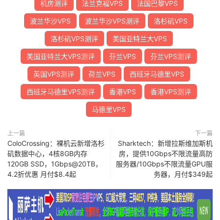
机房测评
法兰克福VPS
法国巴黎VPS
波兰华沙VPS
波兰华沙VPS测评
洛杉矶VPS
洛杉矶VPS测评
美国亚特兰大VPS
美国亚特兰大VPS测评
芬兰VPS
芬兰VPS测评
英国VPS测评
荷兰VPS
西班牙马德里VPS
西班牙马德里VPS测评
香港VPS
香港VPS测评
马德里VPS
上一篇
下一篇
ColoCrossing：裸机云新增洛杉
Sharktech：新增拉斯维加斯机
矶数据中心，4核8GB内存
房，提供10Gbps不限流量高防
120GB SSD，1Gbps@20TB，
服务器/10Gbps不限流量GPU服
4.2折优惠 月付$8.4起
务器，月付$349起