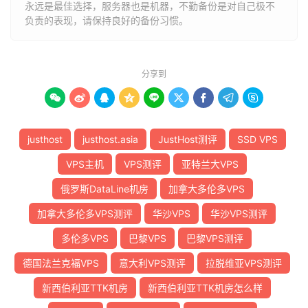
永远是最佳选择，服务器也是机器，不勤备份是对自己极不
负责的表现，请保持良好的备份习惯。
分享到









justhost
justhost.asia
JustHost测评
SSD VPS
VPS主机
VPS测评
亚特兰大VPS
俄罗斯DataLine机房
加拿大多伦多VPS
加拿大多伦多VPS测评
华沙VPS
华沙VPS测评
多伦多VPS
巴黎VPS
巴黎VPS测评
德国法兰克福VPS
意大利VPS测评
拉脱维亚VPS测评
新西伯利亚TTK机房
新西伯利亚TTK机房怎么样