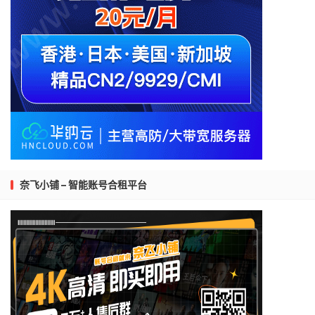
奈飞小铺 – 智能账号合租平台