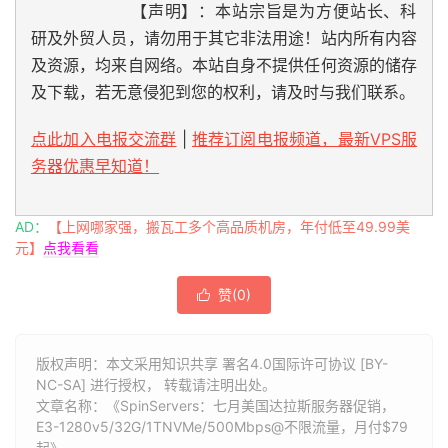
【声明】：本站宗旨是为方便站长、科
研及外贸人员，请勿用于其它非法用途！站内所有内容
及资源，均来自网络。本站自身不提供任何资源的储存
及下载，若无意侵犯到您的权利，请及时与我们联系。
点此加入电报交流群
|
推荐订阅电报频道，最新VPS服
务器优惠早知道！
AD：
【上网哪家强，搬瓦工多个高品质机房，年付低至49.99美
元】
点我看看
赞(
0
)

版权声明：本文采用知识共享 署名4.0国际许可协议 [BY-
NC-SA] 进行授权， 转载请注明出处。
文章名称：《SpinServers：七月美国达拉斯服务器促销，
E3-1280v5/32G/1TNVMe/500Mbps@不限流量，月付$79
起》