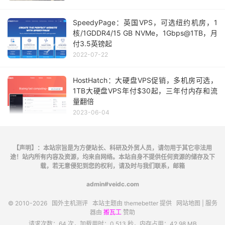
SpeedyPage：英国VPS，可选纽约机房，1
核/1GDDR4/15 GB NVMe，1Gbps@1TB，月
付3.5英镑起
2022-07-22
HostHatch：大硬盘VPS促销，多机房可选，
1TB大硬盘VPS年付$30起，三年付内存和流
量翻倍
2023-06-04
【声明】：本站宗旨是为方便站长、科研及外贸人员，请勿用于其它非法用
途！站内所有内容及资源，均来自网络。本站自身不提供任何资源的储存及下
载，若无意侵犯到您的权利，请及时与我们联系，邮箱
admin#veidc.com
© 2010-2026
国外主机测评
本站主题由
themebetter
提供
网站地图
| 服务
器由
搬瓦工
赞助
请求次数：64 次，加载用时：0.513 秒，内存占用：42.98 MB