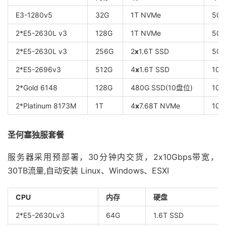
E3-1280v5
32G
1T NVMe
50
2*E5-2630L v3
128G
1T NVMe
50
2*E5-2630L v3
256G
2
x
1.6T SSD
50
2*E5-2696v3
512G
4
x
1.6T SSD
10G
2*Gold 6148
128G
480G SSD(10盘位)
10G
2*Platinum 8173M
1T
4
x
7.68T NVMe
10G
圣何塞独服套餐
服务器采用预部署，30分钟内交货，2x10Gbps带宽，
30TB流量,自动安装 Linux、Windows、ESXI
CPU
内存
硬盘
2*E5-2630Lv3
64G
1.6T SSD