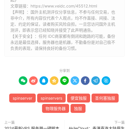
文章链接：
https://www.veidc.com/45512.html
【声明】：国外主机测评仅分享信息，不参与任何交易，也
非中介，所有内容仅代表个人观点，均不作直接、间接、法
定、约定的保证，读者购买风险自担。一旦您访问国外主机
测评，即表示您已经知晓并接受了此声明通告。
【关于安全】：任何 IDC商家都有倒闭和跑路的可能，备份
永远是最佳选择，服务器也是机器，不勤备份是对自己极不
负责的表现，请保持良好的备份习惯。
分享到









spinserver
spinservers
便宜独服
圣何塞独服
物理服务器
独服
上一篇
下一篇
2024最新VPS 服务器一键脚本
AkileCloud：香港直连大陆原生