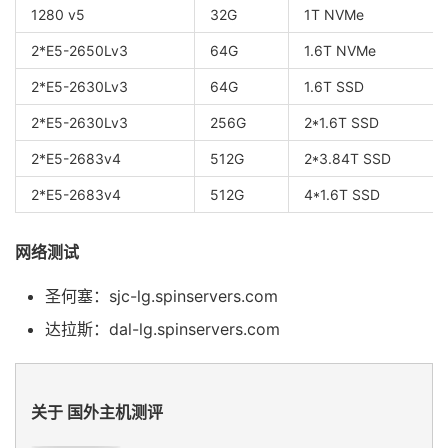
1280 v5
32G
1T NVMe
2*E5-2650Lv3
64G
1.6T NVMe
2*E5-2630Lv3
64G
1.6T SSD
2*E5-2630Lv3
256G
2*1.6T SSD
2*E5-2683v4
512G
2*3.84T SSD
2*E5-2683v4
512G
4*1.6T SSD
网络测试
圣何塞：sjc-lg.spinservers.com
达拉斯：dal-lg.spinservers.com
关于 国外主机测评