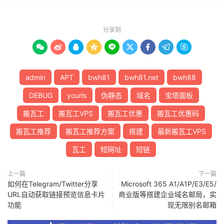
分享到









admin
APT
bwh81
bwh81.net
bwh88
DEBUG
yourls
伪静态
域名
宝塔面板
搬瓦工
搬瓦工VPS
搬瓦工优惠
搬瓦工优惠码
搬瓦工推荐
搬瓦工推荐方案
搭建
最新搬瓦工VPS
瓦工
短网址
短链
上一篇
下一篇
如何在Telegram/Twitter分享
Microsoft 365 A1/A1P/E3/E5/
URL自动获取链接预览信息卡片
商业版等搭建企业域名邮局，实
功能
现无限别名邮箱