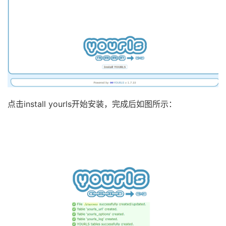
 ** 阅读 http://yourls.org/userpassword 了解更多信息 */
$yourls_user_passwords
=
array
(
'username'
=
>
'password'
,
// 'username2' => 'password2',
// 你可以使用 'login'=>'password' 这种格式来添加更多
)
;
/** 调试模式，用来输出一些内部信息

 ** 对于运行中的站点默认是 false，在编码或者获取提交信息时才会
define
(
'YOURLS_DEBUG'
,
false
)
;
点击install yourls开始安装，完成后如图所示：
/** 链接缩短方式：36 或者 62 **/
define
(
'YOURLS_URL_CONVERT'
,
36
)
;
/*

* 36: 生成数字和小写字母组成的短链接关键字（例如：13jkm）

* 62: 生成数字大小写混合的短链接关键字（例如：13jKm 或者 13JK
* 选择一个来设置，你开始创建连接之后最好别再更改

*/
/**

* 保留关键字（这样子在创建链接时就会屏蔽这些关键字）
