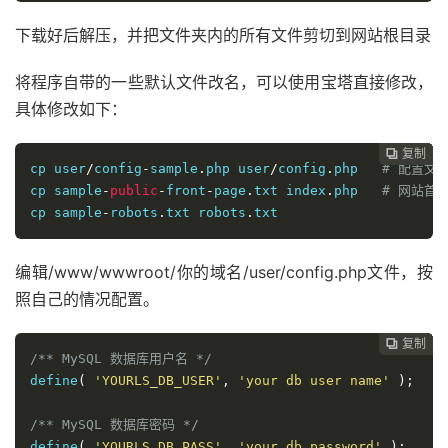
下载好后解压，并把文件夹内的所有文件剪切到网站根目录
将程序自带的一些默认文件改名，可以使用宝塔直接修改，
具体修改如下：
复制
复制
复制
复制
复制
复制
复制
复制
复制
复制
复制
复制












cp user
/
config
-
sample
.
php user
/
config
.
php   
# 配置文
cp sample
-
public
-
front
-
page
.
txt index
.
php   
# 网站首
cp sample
-
robots
.
txt robots
.
txt
编辑/www/wwwroot/你的域名/user/config.php文件，按
照自己的情况配置。
复制
复制
复制
复制
复制
复制
复制
复制
复制
复制
复制











/** MySQL 数据库用户名 */
define
(
'YOURLS_DB_USER'
,
'your db user name'
)
;
/** MySQL 数据库密码 */
define
(
'YOURLS_DB_PASS'
,
'your db password'
)
;