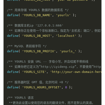
/** 用来存储 YOURLS 数据的数据库名 */
define
(
'YOURLS_DB_NAME'
,
'yourls'
)
;
/** 数据库主机ip '127.0.0.1:666'

 ** 如果你正在使用一个非标准断口，指定为'主机名：端口'，例如'本地主机：
define
(
'YOURLS_DB_HOST'
,
'localhost'
)
;
/** MySQL 表前缀字符 */
define
(
'YOURLS_DB_PREFIX'
,
'yourls_'
)
;
/** YOURLS 安装 URL -- 字母小写，并且结尾不带斜线

 ** 如果你把它定义为“http://iyideng.vip“，不要使用”http:
define
(
'YOURLS_SITE'
,
'http://your-own-domain-here.
/** 服务器时区 GMT 值，北京时间 +8 */
define
(
'YOURLS_HOURS_OFFSET'
,
0
)
;
/** YOURLS 语言

 **更改此设置以使用您的语言的翻译文件，而不是默认的英语。
