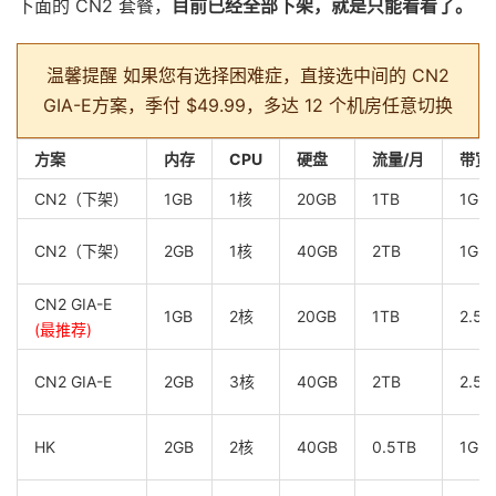
下面的 CN2 套餐，
目前已经全部下架，就是只能看看了。
温馨提醒
如果您有选择困难症，直接选中间的 CN2
GIA-E方案，季付 $49.99，多达 12 个机房任意切换
方案
内存
CPU
硬盘
流量/月
带宽
CN2（下架）
1GB
1核
20GB
1TB
1Gb
CN2（下架）
2GB
1核
40GB
2TB
1Gb
CN2 GIA-E
1GB
2核
20GB
1TB
2.5G
(最推荐)
CN2 GIA-E
2GB
3核
40GB
2TB
2.5G
HK
2GB
2核
40GB
0.5TB
1Gb