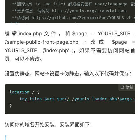
 **翻译文件 (a .mo file) 必须被安装在 user/language 目录
 **更多信息，请访问 http://yourls.org/translations

 **请访问 https://github.com/ZvonimirSun/YOURLS-z
define
(
'YOURLS_LANG'
,
''
)
;
编辑index.php文件，将$page = YOURLS_SITE .
/** 允许多个短链接对应同一原链接

‘/sample-public-front-page.php’ ; 改成 $page =
 ** 设置为 true 则表示短链接和原链接一一对应（默认 Yourls 设
YOURLS_SITE . ‘/index.php’ ;，如果不需要访问网站首
 ** 设置为 false 则允许多个短链接对应同一原链接（类似 bit.ly
页，可以不修改。
define
(
'YOURLS_UNIQUE_URLS'
,
true
)
;
设置伪静态，网站->设置->伪静态，输入以下代码并保存：
/** Private 表示后台管理需要密码登陆作为默认手段来实现管理

 ** 设置为 false 意味着对公众开放模式（例如在内网配置或者测试
 ** 查看 http://yourls.org/privatepublic 获取更多细节 *
复制
复制
复制
复制
复制
复制
复制
复制
复制
复制










location 
/
{
define
(
'YOURLS_PRIVATE'
,
true
)
;
    try_files 
$uri
$uri
/
/
yourls
-
loader
.
php
?
$args
;
}
/** 用来加密 cookies 的一串随机哈希值，并不需要记住这个，要让它尽
define
(
'YOURLS_COOKIEKEY'
,
'modify this text with s
访问你的域名开始安装，安装界面如下：
/** 允许访问网站的用户名和密码。密码为纯文本或加密哈希

 ** YOURLS将自动加密此文件中的纯文本密码
