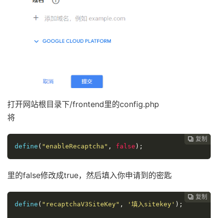
打开网站根目录下/frontend里的config.php
将
复制
复制
复制
复制
复制
复制
复制
复制








define
(
"enableRecaptcha"
,
false
);
里的false修改成true，然后填入你申请到的密匙
复制
复制
复制
复制
复制
复制
复制







define
(
"recaptchaV3SiteKey"
,
'填入sitekey'
);