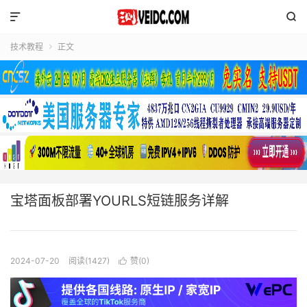


技术教程
正文

宝塔面板部署YOURLS短链服务详解
2024-07-20
阅读(1427)
赞(
0
)
