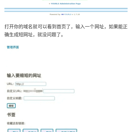
* 这里会填上负面、潜在误导性的词语

*/
$yourls_reserved_URL
=
array
(
'porn'
,
'faggot'
,
'sex'
,
'nigger'
,
'fuck'
,
'cunt
打开你的域名就可以看到首页了，输入一个网址，如果能正
)
;
确生成短网址，就没问题了。
/*

 ** 自定义的个人设置项可以写在下面

 */