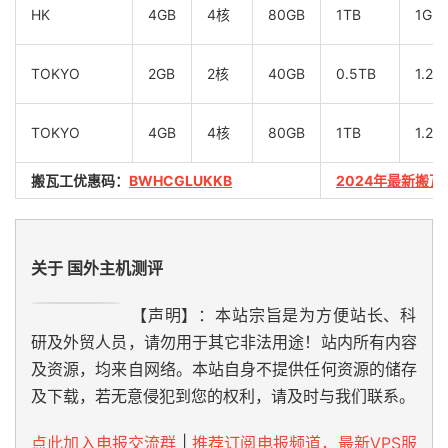
HK
4GB
4核
80GB
1TB
1Gb
TOKYO
2GB
2核
40GB
0.5TB
1.2G
TOKYO
4GB
4核
80GB
1TB
1.2G
搬瓦工优惠码：
BWHCGLUKKB
2024年最新搬瓦
关于 国外主机测评
【声明】：本站宗旨是为方便站长、科
研及外贸人员，请勿用于其它非法用途！站内所有内容
及资源，均来自网络。本站自身不提供任何资源的储存
及下载，若无意侵犯到您的权利，请及时与我们联系。
点此加入电报交流群
|
推荐订阅电报频道，最新VPS服