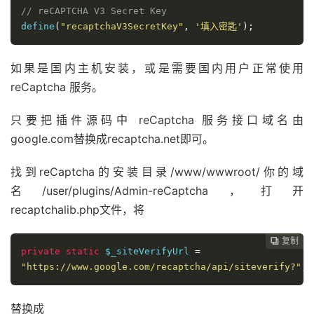
// reCAPTCHA V3 Secret Key
define
(
"recaptchaV3SecretKey"
,
'填入密匙'
);
如果是国内主机安装，或是需要国内用户正常使用
reCaptcha 服务。
只要把插件源码中 reCaptcha 服务接口域名由
google.com替换成recaptcha.net即可。
找到reCaptcha的安装目录/www/wwwroot/你的域
名/user/plugins/Admin-reCaptcha，打开
recaptchalib.php文件，将
复制
复制
复制
复制
复制
复制






private
static
$_siteVerifyUrl
=
"https://www.google.com/recaptcha/api/siteverify?"
;
替换成