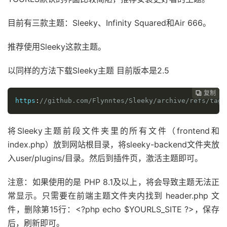
目前有三款主题：Sleeky、Infinity Squared和Air 666。
推荐使用Sleeky这款主题。
以同样的方法下载Sleeky主题 目前版本是2.5
复制
复制
复制
复制
复制
复制
复制
复制
复制









https
:
//github.com/Flynntes/Sleeky/archive/refs/tags
将Sleeky主题前段文件夹里的所有文件（frontend和
index.php）放到网站根目录，将sleeky-backend文件夹放
入user/plugins/目录。然后到插件页，激活主题即可。
注意：如果使用的是 PHP 8.1及以上，将会导致主题无法正
常显示。只需要在前端主题文件夹内找到 header.php 文
件，删除第15行：<?php echo $YOURLS_SITE ?>，保存
后，刷新即可。