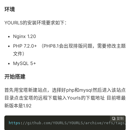
环境
YOURLS的安装环境要求如下：
Nginx 1.20
PHP 7.2.0+ （PHP8.1会出现排版问题，需要修改主题
文件）
MySQL 5+
开始搭建
首先用宝塔新建站点，选择好php和mysql然后进入该站点
目录点击宝塔的远程下载输入Yourls的下载地址 目前嗯最
新版本是1.92
复制
复制
复制
复制
复制
复制
复制
复制
复制
复制
复制
复制
复制













https
:
//github.com/YOURLS/YOURLS/archive/refs/tags/1