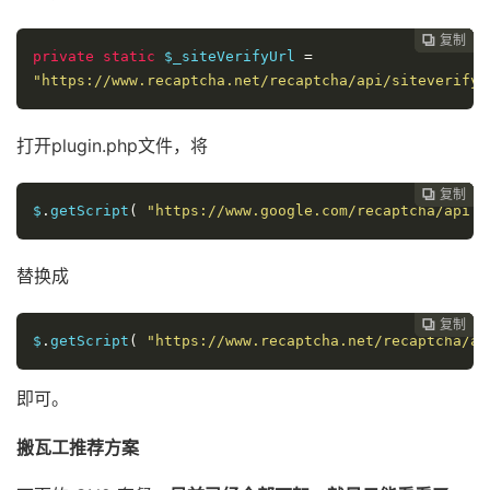
复制
复制
复制
复制
复制





private
static
$_siteVerifyUrl
=
"https://www.recaptcha.net/recaptcha/api/siteverify?
打开plugin.php文件，将
复制
复制
复制
复制




$
.
getScript
(
"https://www.google.com/recaptcha/api.j
替换成
复制
复制
复制



$
.
getScript
(
"https://www.recaptcha.net/recaptcha/ap
即可。
搬瓦工推荐方案