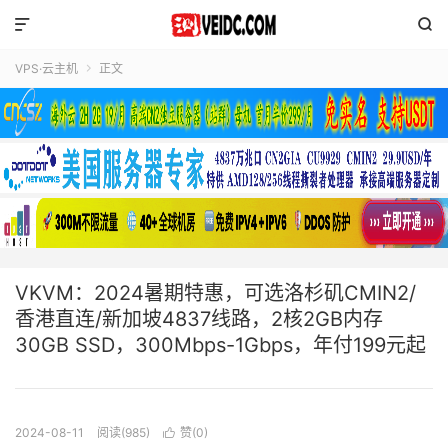


VPS·云主机
正文

VKVM：2024暑期特惠，可选洛杉矶CMIN2/
香港直连/新加坡4837线路，2核2GB内存
30GB SSD，300Mbps-1Gbps，年付199元起
2024-08-11
阅读(985)
赞(
0
)
