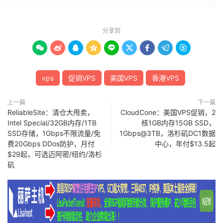
分享到









vps
促销VPS
美国VPS
香港VPS
上一篇
下一篇
ReliableSite：清仓大甩卖，
CloudCone：美国VPS促销，2
Intel Special/32GB内存/1TB
核1GB内存15GB SSD，
SSD存储，1Gbps不限流量/免
1Gbps@3TB，洛杉矶DC1数据
费20Gbps DDos防护，月付
中心，年付$13.5起
$29起，可选迈阿密/纽约/洛杉
矶