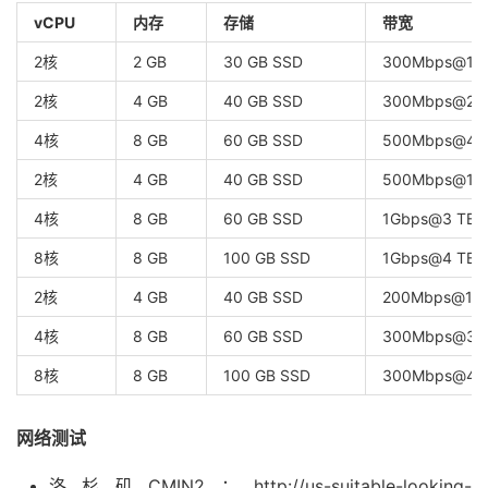
vCPU
内存
存储
带宽
2核
2 GB
30 GB SSD
300Mbps@1 
2核
4 GB
40 GB SSD
300Mbps@2 
4核
8 GB
60 GB SSD
500Mbps@4 
2核
4 GB
40 GB SSD
500Mbps@1 
4核
8 GB
60 GB SSD
1Gbps@3 TB
8核
8 GB
100 GB SSD
1Gbps@4 TB
2核
4 GB
40 GB SSD
200Mbps@1 T
4核
8 GB
60 GB SSD
300Mbps@3 
8核
8 GB
100 GB SSD
300Mbps@4 
网络测试
洛杉矶CMIN2：http://us-suitable-looking-