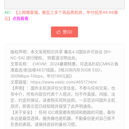
AD：
【上网哪家强，搬瓦工多个高品质机房，年付低至49.99美
元】
点我看看
赞(
0
)

版权声明：本文采用知识共享 署名4.0国际许可协议 [BY-
NC-SA] 进行授权， 转载请注明出处。
文章名称：《VKVM：2024暑期特惠，可选洛杉矶CMIN2/香
港直连/新加坡4837线路，2核2GB内存30GB SSD，
300Mbps-1Gbps，年付199元起》
文章链接：
https://www.veidc.com/46517.html
【声明】：国外主机测评仅分享信息，不参与任何交易，也
非中介，所有内容仅代表个人观点，均不作直接、间接、法
定、约定的保证，读者购买风险自担。一旦您访问国外主机
测评，即表示您已经知晓并接受了此声明通告。
【关于安全】：任何 IDC商家都有倒闭和跑路的可能，备份
永远是最佳选择，服务器也是机器，不勤备份是对自己极不
负责的表现，请保持良好的备份习惯。