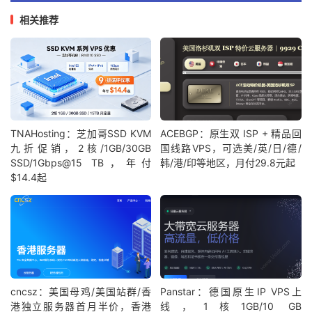
相关推荐
TNAHosting：芝加哥SSD KVM
ACEBGP：原生双 ISP + 精品回
九折促销，2核/1GB/30GB
国线路VPS，可选美/英/日/德/
SSD/1Gbps@15 TB，年付
韩/港/印等地区，月付29.8元起
$14.4起
cncsz：美国母鸡/美国站群/香
Panstar：德国原生IP VPS上
港独立服务器首月半价，香港
线，1核1GB/10 GB