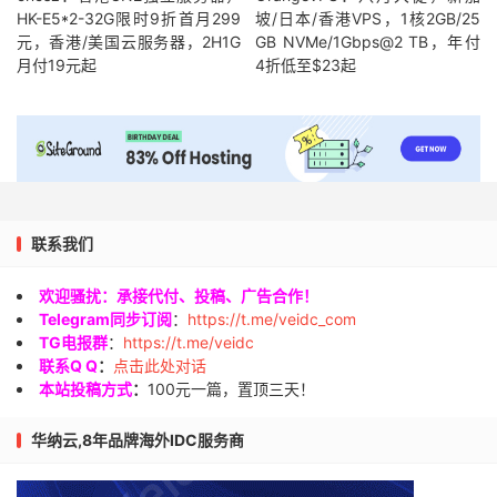
HK-E5*2-32G限时9折首月299
坡/日本/香港VPS，1核2GB/25
元，香港/美国云服务器，2H1G
GB NVMe/1Gbps@2 TB，年付
月付19元起
4折低至$23起
联系我们
欢迎骚扰：承接代付、投稿、广告合作！
Telegram同步订阅
：
https://t.me/veidc_com
TG电报群
：
https://t.me/veidc
联系Q Q
：
点击此处对话
本站投稿方式
：
100元一篇，置顶三天！
华纳云,8年品牌海外IDC服务商