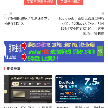
美国不限流量VPS
美国纽约机房
上一篇
下一篇
一个好用的超多功能测速脚本，
liquidweb：新增无管理型VPS
可高度自定义
业务，10Gbps大带宽，月付
$5(可按小时计费)起，可选美
国/荷兰等机房
相关推荐
ACEBGP：原生双 ISP + 精品回
DediRock：重新上架三款特价