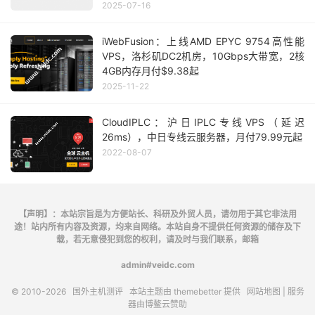
2025-07-16
iWebFusion：上线AMD EPYC 9754高性能
VPS，洛杉矶DC2机房，10Gbps大带宽，2核
4GB内存月付$9.38起
2025-11-22
CloudIPLC：沪日IPLC专线VPS（延迟
26ms），中日专线云服务器，月付79.99元起
2022-08-07
【声明】：本站宗旨是为方便站长、科研及外贸人员，请勿用于其它非法用
途！站内所有内容及资源，均来自网络。本站自身不提供任何资源的储存及下
载，若无意侵犯到您的权利，请及时与我们联系，邮箱
admin#veidc.com
© 2010-2026
国外主机测评
本站主题由
themebetter
提供
网站地图
| 服务
器由
博鳌云
赞助