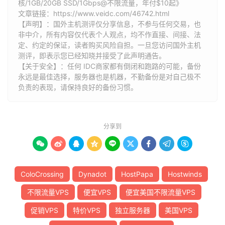
核/1GB/20GB SSD/1Gbps@不限流量，年付$10起》
文章链接：
https://www.veidc.com/46742.html
【声明】：国外主机测评仅分享信息，不参与任何交易，也
非中介，所有内容仅代表个人观点，均不作直接、间接、法
定、约定的保证，读者购买风险自担。一旦您访问国外主机
测评，即表示您已经知晓并接受了此声明通告。
【关于安全】：任何 IDC商家都有倒闭和跑路的可能，备份
永远是最佳选择，服务器也是机器，不勤备份是对自己极不
负责的表现，请保持良好的备份习惯。
分享到









ColoCrossing
Dynadot
HostPapa
Hostwinds
不限流量VPS
便宜VPS
便宜美国不限流量VPS
促销VPS
特价VPS
独立服务器
美国VPS