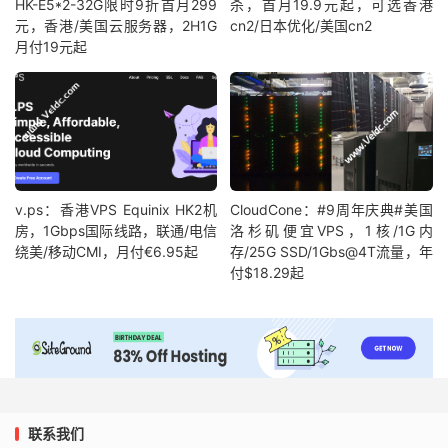
HK-E5*2-32G限时9折首月299
杀，首月19.9元起，可选香港
元，香港/美国云服务器，2H1G
cn2/日本优化/美国cn2
月付19元起
v.ps：香港VPS Equinix HK2机
CloudCone：#9周年庆典#美国
房，1Gbps国际线路，联通/电信
洛杉矶便宜VPS，1核/1G内
绕美/移动CMI，月付€6.95起
存/25G SSD/1Gbs@4T流量，年
付$18.29起
联系我们