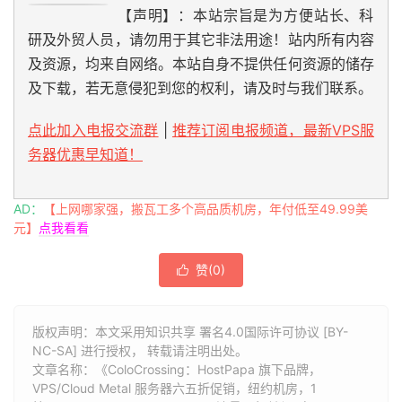
【声明】：本站宗旨是为方便站长、科
研及外贸人员，请勿用于其它非法用途！站内所有内容
及资源，均来自网络。本站自身不提供任何资源的储存
及下载，若无意侵犯到您的权利，请及时与我们联系。
点此加入电报交流群
|
推荐订阅电报频道，最新VPS服
务器优惠早知道！
AD：
【上网哪家强，搬瓦工多个高品质机房，年付低至49.99美
元】
点我看看
赞(
0
)

版权声明：本文采用知识共享 署名4.0国际许可协议 [BY-
NC-SA] 进行授权， 转载请注明出处。
文章名称：《ColoCrossing：HostPapa 旗下品牌，
VPS/Cloud Metal 服务器六五折促销，纽约机房，1