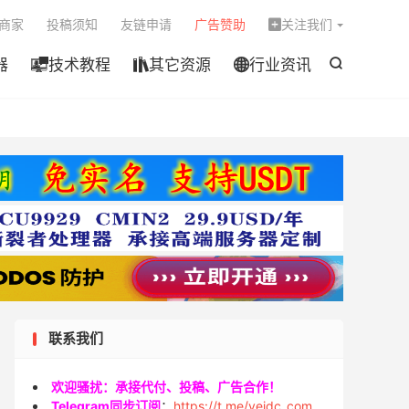

商家
投稿须知
友链申请
广告赞助
关注我们

器
技术教程
其它资源
行业资讯




联系我们
欢迎骚扰：承接代付、投稿、广告合作！
Telegram同步订阅
：
https://t.me/veidc_com