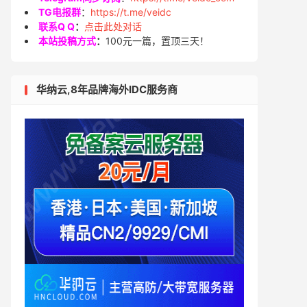
TG电报群
：
https://t.me/veidc
联系Q Q
：
点击此处对话
本站投稿方式
：
100元一篇，置顶三天！
华纳云,8年品牌海外IDC服务商