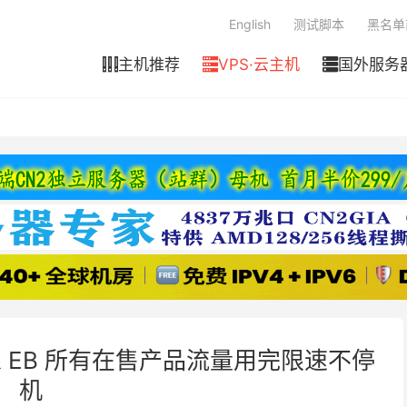
English
测试脚本
黑名单
主机推荐
VPS·云主机
国外服务



o & EB 所有在售产品流量用完限速不停
机