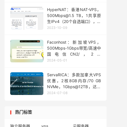
HyperNAT：香港NAT-VPS，
500Mbps@1.5 TB，1共享原
生IPv4（20个自选端口），独
享/60 IPv6段（非原生），年
2023-10-09
付187元
Faconhost：新加坡VPS，
500Mbps-1Gbps带宽/高速中
国电信CN2/，2核
EPYC/2GB/30GB NVMe，年
2024-05-01
付£55.9起
ServaRICA：多款加拿大VPS
优惠，2核8GB内存/70 GB
NVMe，1Gbps@12TB，达量
限速10Mbps，月付$5.2起
2024-07-08
热门标签
独立服务器
vps
云服务器