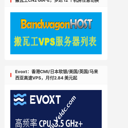
搬瓦工CN2 GIA-E，多达 12 个机房任意切换
Evoxt：香港CMI/日本软银/美国/英国/马来
西亚高速VPS，月付2.84 美元起