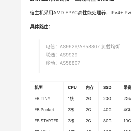
宿主机采用AMD EPYC高性能处理器，IPv4+IP
具体路由：
电信：AS9929/AS58807 负载均衡
联通：AS9929
移动：AS58807
机型
CPU
内存
SSD
带宽
EB.TINY
1核
2G
20G
2Gb
EB.Pocket
2核
2G
40G
4Gb
EB.STARTER
2核
2G
80G
10G