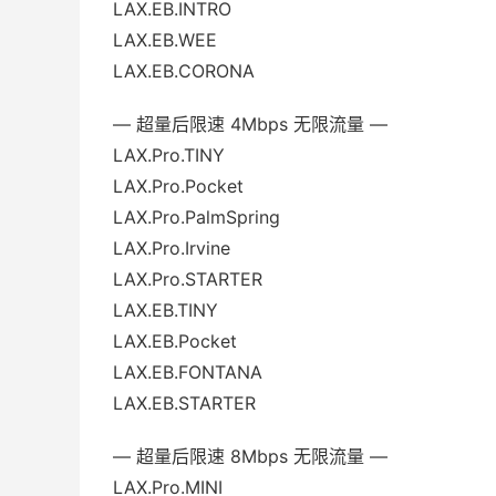
LAX.EB.INTRO
LAX.EB.WEE
LAX.EB.CORONA
— 超量后限速 4Mbps 无限流量 —
LAX.Pro.TINY
LAX.Pro.Pocket
LAX.Pro.PalmSpring
LAX.Pro.Irvine
LAX.Pro.STARTER
LAX.EB.TINY
LAX.EB.Pocket
LAX.EB.FONTANA
LAX.EB.STARTER
— 超量后限速 8Mbps 无限流量 —
LAX.Pro.MINI