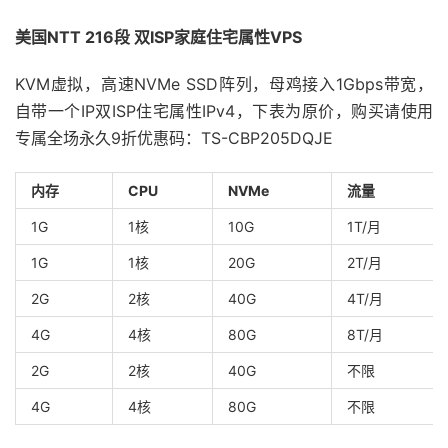
美国NTT 216段 双ISP家庭住宅属性VPS
KVM虚拟，高速NVMe SSD阵列，母鸡接入1Gbps带宽，
自带一个IP双ISP住宅属性IPv4，下表为原价，购买请使用
专属全场永久9折优惠码：TS-CBP205DQJE
内存
CPU
NVMe
流量
1G
1核
10G
1T/月
1G
1核
20G
2T/月
2G
2核
40G
4T/月
4G
4核
80G
8T/月
2G
2核
40G
不限
4G
4核
80G
不限