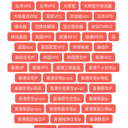
台湾VDS
台湾VPS
大带宽
大带宽不限流量
大陆直连优化
家宽VPS
新加坡vps
日本VPS
服务器
流媒体解锁
独立服务器
移动CMIN2
移动直连
美国VPS
联通4837
联通9929
英
英国vps
英国家宽VPS
跨境电商
静态IP
静态住宅IP
韩国VPS
韩国原生IP
香港HGC
香港VP
香港VPS
香港三网直连
香港个人住宅ip
香港住宅IP
香港住宅ipvps
香港住宅ip地址
香港住宅ip购买
香港住宅原生ipvps
香港原生IP
香港原生ipvps
香港原生住宅ip
香港家庭ip
香港家庭ipvps
香港家庭住宅ip
香港家庭公网ip
香港家庭独立IP
香港纯净住宅ip
香港静态IP