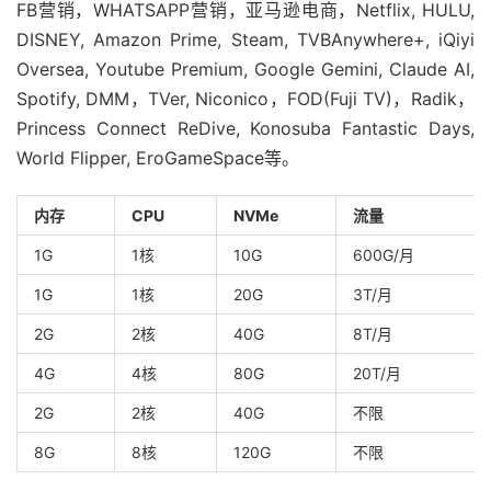
FB营销，WHATSAPP营销，亚马逊电商，Netflix, HULU,
DISNEY, Amazon Prime, Steam, TVBAnywhere+, iQiyi
Oversea, Youtube Premium, Google Gemini, Claude AI,
Spotify, DMM，TVer, Niconico，FOD(Fuji TV)，Radik，
Princess Connect ReDive, Konosuba Fantastic Days,
World Flipper, EroGameSpace等。
内存
CPU
NVMe
流量
1G
1核
10G
600G/月
1G
1核
20G
3T/月
2G
2核
40G
8T/月
4G
4核
80G
20T/月
2G
2核
40G
不限
8G
8核
120G
不限