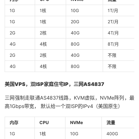
1G
1核
10G
1T/月
1G
1核
20G
2T/月
2G
2核
40G
4T/月
4G
4核
80G
8T/月
2G
2核
40G
不限
4G
4核
80G
不限
美国VPS，双ISP家庭住宅IP，三网AS4837
三网强制走联通AS4837线路，KVM虚拟，NVMe阵列，最
高1Gbps带宽， 默认给一个双ISP的IPv4（美国原生）
内存
CPU
NVMe
流量
1G
1核
10G
400G