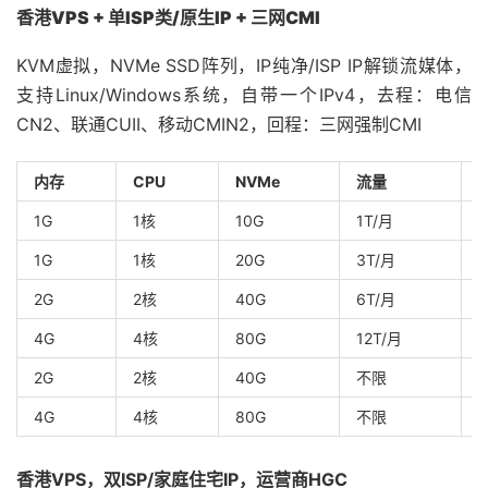
香港VPS + 单ISP类/原生IP + 三网CMI
KVM虚拟，NVMe SSD阵列，IP纯净/ISP IP解锁流媒体，
支持Linux/Windows系统，自带一个IPv4，去程：电信
CN2、联通CUII、移动CMIN2，回程：三网强制CMI
内存
CPU
NVMe
流量
1G
1核
10G
1T/月
1G
1核
20G
3T/月
2G
2核
40G
6T/月
4G
4核
80G
12T/月
2G
2核
40G
不限
4G
4核
80G
不限
1
香港VPS，双ISP/家庭住宅IP，运营商HGC