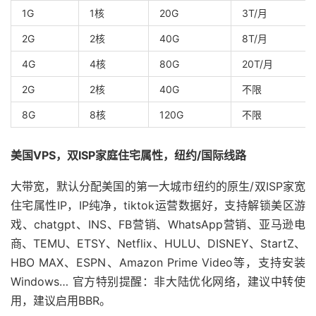
1G
1核
20G
3T/月
2G
2核
40G
8T/月
4G
4核
80G
20T/月
2G
2核
40G
不限
8G
8核
120G
不限
美国VPS，双ISP家庭住宅属性，纽约/国际线路
大带宽，默认分配美国的第一大城市纽约的原生/双ISP家宽
住宅属性IP，IP纯净，tiktok运营数据好，支持解锁美区游
戏、chatgpt、INS、FB营销、WhatsApp营销、亚马逊电
商、TEMU、ETSY、Netflix、HULU、DISNEY、StartZ、
HBO MAX、ESPN、Amazon Prime Video等，支持安装
Windows… 官方特别提醒：非大陆优化网络，建议中转使
用，建议启用BBR。