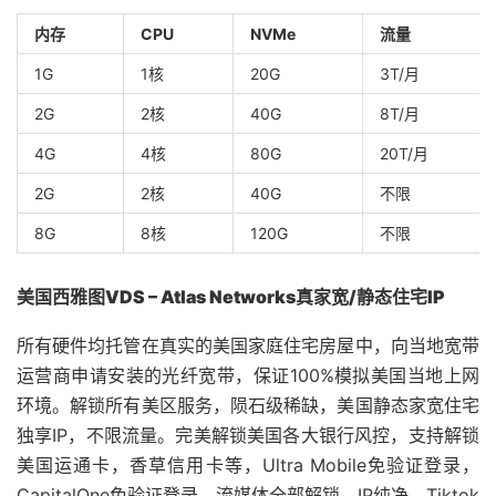
内存
CPU
NVMe
流量
1G
1核
20G
3T/月
2G
2核
40G
8T/月
4G
4核
80G
20T/月
2G
2核
40G
不限
8G
8核
120G
不限
美国西雅图VDS – Atlas Networks真家宽/静态住宅IP
所有硬件均托管在真实的美国家庭住宅房屋中，向当地宽带
运营商申请安装的光纤宽带，保证100%模拟美国当地上网
环境。解锁所有美区服务，陨石级稀缺，美国静态家宽住宅
独享IP，不限流量。完美解锁美国各大银行风控，支持解锁
美国运通卡，香草信用卡等，Ultra Mobile免验证登录，
CapitalOne免验证登录，流媒体全部解锁。IP纯净，Tiktok