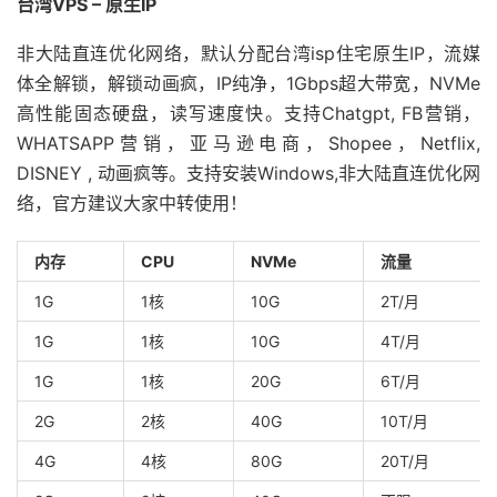
台湾VPS – 原生IP
非大陆直连优化网络，默认分配台湾isp住宅原生IP，流媒
体全解锁，解锁动画疯，IP纯净，1Gbps超大带宽，NVMe
高性能固态硬盘，读写速度快。支持Chatgpt, FB营销，
WHATSAPP营销，亚马逊电商，Shopee，Netflix,
DISNEY , 动画疯等。支持安装Windows,非大陆直连优化网
络，官方建议大家中转使用！
内存
CPU
NVMe
流量
1G
1核
10G
2T/月
1G
1核
10G
4T/月
1G
1核
20G
6T/月
2G
2核
40G
10T/月
4G
4核
80G
20T/月