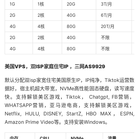
1G
1核
20G
3T/月
2G
2核
40G
6T/月
4G
4核
80G
20T/月
2G
2核
40G
不限
4G
4核
80G
不限
美国VPS，双ISP家庭住宅IP ，三网AS9929
默认分配双isp家宽住宅美国原生IP，IP纯净，Tiktok运营数
据好，宿主机超大带宽，NVMe高性能固态硬盘，读写速度
快。支持解锁美区游戏，Tiktok， Chatgpt, FB营销，
WHATSAPP营销，亚马逊电商，支持解锁美区游戏，
Netflix, HULU, DISNEY, StartZ, HBO MAX，ESPN,
Amazon Prime Video等。支持安装Windows。
内存
CPU
NVMe
流量