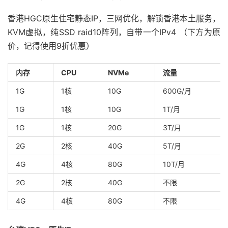
香港HGC原生住宅静态IP，三网优化，解锁香港本土服务，
KVM虚拟，纯SSD raid10阵列，自带一个IPv4 （下方为原
价，记得使用9折优惠）
内存
CPU
NVMe
流量
1G
1核
10G
600G/月
1G
1核
10G
1T/月
1G
1核
20G
3T/月
2G
2核
40G
5T/月
4G
4核
80G
10T/月
2G
2核
40G
不限
4G
4核
80G
不限