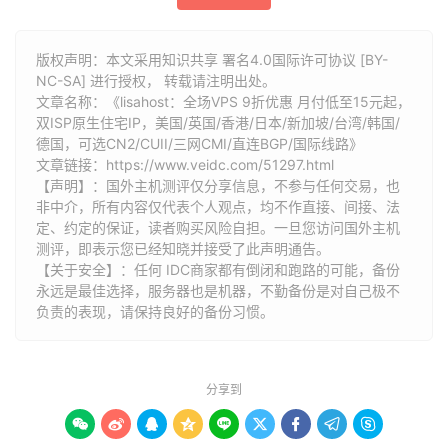
版权声明：本文采用知识共享 署名4.0国际许可协议 [BY-
NC-SA] 进行授权， 转载请注明出处。
文章名称：《lisahost：全场VPS 9折优惠 月付低至15元起，
双ISP原生住宅IP，美国/英国/香港/日本/新加坡/台湾/韩国/
德国，可选CN2/CUII/三网CMI/直连BGP/国际线路》
文章链接：
https://www.veidc.com/51297.html
【声明】：国外主机测评仅分享信息，不参与任何交易，也
非中介，所有内容仅代表个人观点，均不作直接、间接、法
定、约定的保证，读者购买风险自担。一旦您访问国外主机
测评，即表示您已经知晓并接受了此声明通告。
【关于安全】：任何 IDC商家都有倒闭和跑路的可能，备份
永远是最佳选择，服务器也是机器，不勤备份是对自己极不
负责的表现，请保持良好的备份习惯。
分享到








