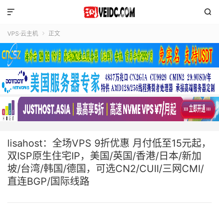


VPS·云主机
正文

lisahost：全场VPS 9折优惠 月付低至15元起，
双ISP原生住宅IP，美国/英国/香港/日本/新加
坡/台湾/韩国/德国，可选CN2/CUII/三网CMI/
直连BGP/国际线路