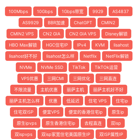
100Mbps
10Gbps
1Gbps带宽
9929
AS4837
AS9929
BBR加速
ChatGPT
CMIN2
CMIN2 VPS
CN2 GIA
CN2 GIA VPS
Disney解锁
HBO Max解锁
HGC住宅IP
IPv4
KVM
lisahost
lisahost好不好
lisahost怎么样
Netflix
NetFlix解锁
NVMe
NVMe SSD
TikTok
TikTOk运营
VPS优惠
三网CMI
三网优化
三网直连
不限流量
主机优惠
丽萨主机
丽萨主机好不好
丽萨主机怎么样
优惠
低延迟
住宅 VPS
住宅ip
住宅双ISP
便宜VPS
便宜的香港住宅ip
原生ip
原生ipvps
原生香港住宅ip
去程直连
双isp
双ispvps
双isp家宽住宅美国原生IP
双ISP属性IP