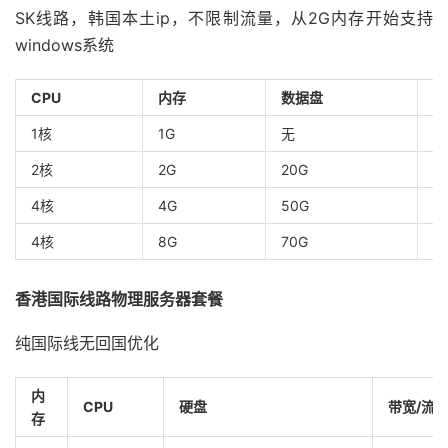
SK线路，韩国本土ip，不限制流量，从2G内存开始支持
windows系统
CPU
内存
数据盘
带
1核
1G
无
5
2核
2G
20G
5
4核
4G
50G
1
4核
8G
70G
1
香港国际线路物理服务器套餐
纯国际线无回国优化
内
CPU
硬盘
带宽/流
存