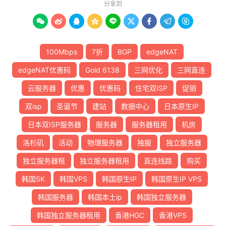
分享到









100Mbps
7折
BGP
edgeNAT
edgeNAT优惠码
Gold 6138
三网优化
三网直连
云服务器
优惠
优惠码
住宅双ISP
促销
双isp
圣诞节
建站
数据中心
日本原生IP
日本双ISP服务器
服务器
服务器租用
机房
洛杉矶
活动
物理服务器
独服
独立服务器
独立服务器租
独立服务器租用
直连线路
购买
韩国SK
韩国VPS
韩国原生IP
韩国原生IP VPS
韩国服务器
韩国本土ip
韩国独立服务器
韩国独立服务器租用
香港HGC
香港VPS