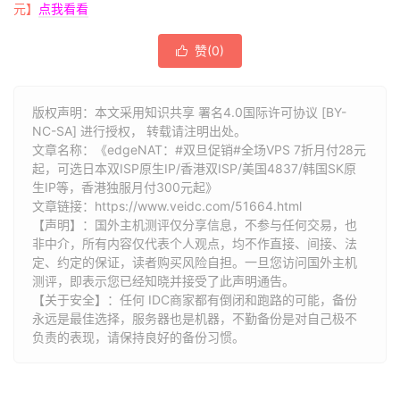
元】
点我看看
赞(
0
)

版权声明：本文采用知识共享 署名4.0国际许可协议 [BY-
NC-SA] 进行授权， 转载请注明出处。
文章名称：《edgeNAT：#双旦促销#全场VPS 7折月付28元
起，可选日本双ISP原生IP/香港双ISP/美国4837/韩国SK原
生IP等，香港独服月付300元起》
文章链接：
https://www.veidc.com/51664.html
【声明】：国外主机测评仅分享信息，不参与任何交易，也
非中介，所有内容仅代表个人观点，均不作直接、间接、法
定、约定的保证，读者购买风险自担。一旦您访问国外主机
测评，即表示您已经知晓并接受了此声明通告。
【关于安全】：任何 IDC商家都有倒闭和跑路的可能，备份
永远是最佳选择，服务器也是机器，不勤备份是对自己极不
负责的表现，请保持良好的备份习惯。