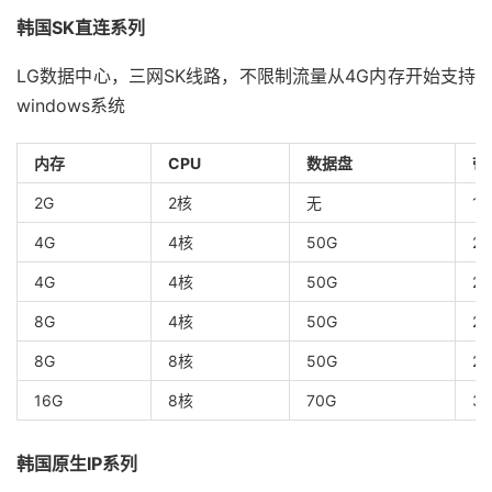
韩国SK直连系列
LG数据中心，三网SK线路，不限制流量从4G内存开始支持
windows系统
内存
CPU
数据盘
带
2G
2核
无
1
4G
4核
50G
2
4G
4核
50G
2
8G
4核
50G
2
8G
8核
50G
2
16G
8核
70G
3
韩国原生IP系列