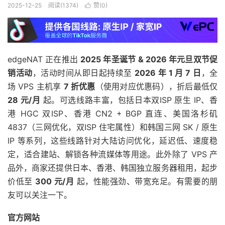
2025-12-25
阅读(1374)
赞(
0
)

edgeNAT 正在推出
2025 年圣诞节 & 2026 年元旦双节促
销活动
，活动时间从即日起持续至
2026 年 1 月 7 日
，全
场 VPS 主机享
7 折优惠
（使用对应优惠码），折后最低仅
28 元/月
起。可选线路丰富，包括日本双ISP 原生 IP、香
港 HGC 双ISP、香港 CN2 + BGP 直连、美国洛杉矶
4837（三网优化，双ISP 住宅属性）和韩国三网 SK / 原生
IP 等系列，这些线路针对大陆访问优化，延迟低、速度稳
定，适合建站、解锁各种流媒体等用途。此外除了 VPS 产
品外，商家还提供日本、香港、韩国独立服务器租用，起步
价低至
300 元/月
起，性能强劲、带宽充足。有需要的朋
友可以关注一下。
官方网站