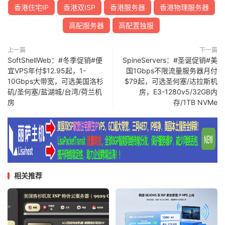
香港住宅IP
香港双ISP
香港服务器
香港物理服务器
高配服务器
高配置独服
上一篇
下一篇
SoftShellWeb：#冬季促销#便
SpineServers：#圣诞促销#美
宜VPS年付$12.95起，1-
国1Gbps不限流量服务器月付
10Gbps大带宽，可选美国洛杉
$79起，可选圣何塞/达拉斯机
矶/圣何塞/盐湖城/台湾/荷兰机
房，E3-1280v5/32GB内
房
存/1TB NVMe
相关推荐