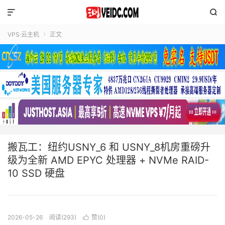


VPS·云主机
正文

搬瓦工：纽约USNY_6 和 USNY_8机房重磅升
级为全新 AMD EPYC 处理器 + NVMe RAID-
10 SSD 硬盘
2026-05-26
阅读(293)
赞(
0
)
