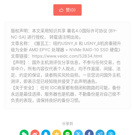
赞(
0
)

版权声明：本文采用知识共享 署名4.0国际许可协议 [BY-
NC-SA] 进行授权， 转载请注明出处。
文章名称：《搬瓦工：纽约USNY_6 和 USNY_8机房重磅升
级为全新 AMD EPYC 处理器 + NVMe RAID-10 SSD 硬盘》
文章链接：
https://www.veidc.com/52834.html
【声明】：国外主机测评仅分享信息，不参与任何交易，也
非中介，所有内容仅代表个人观点，均不作直接、间接、法
定、约定的保证，读者购买风险自担。一旦您访问国外主机
测评，即表示您已经知晓并接受了此声明通告。
【关于安全】：任何 IDC商家都有倒闭和跑路的可能，备份
永远是最佳选择，服务器也是机器，不勤备份是对自己极不
负责的表现，请保持良好的备份习惯。
分享到








