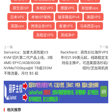
原生双ISP
多地区VPS
德国VPS
新加坡vps
日本VPS
本地ISP架构
独享静态IPv4
美国VPS
英国vps
跨境业务VPS
香港VPS
马来西亚vps
高稳定VPS
高纯净IP
上一篇
下一篇
Servarica：加拿大高性能V3
RackNerd：高性价比海外VPS
KVM 切片第二代产品上线，2核
年付21.99美元起，线路稳定支
AMD EPYC/4GB/60GB
持自主换IP，可选美国洛杉矶/
NVMe/10Gbps@6 TB或250M
纽约/芝加哥机房
不限流量，月付 $5 起
相关推荐