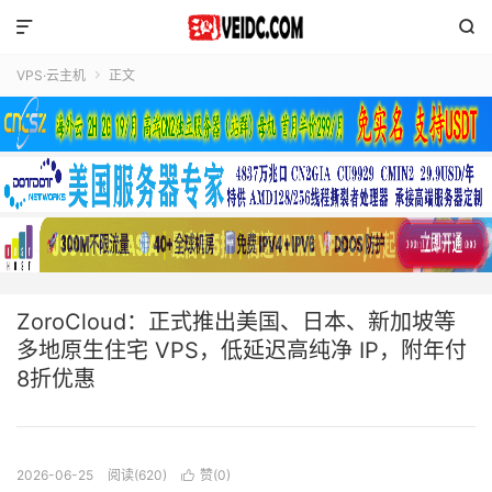


VPS·云主机
正文

ZoroCloud：正式推出美国、日本、新加坡等
多地原生住宅 VPS，低延迟高纯净 IP，附年付
8折优惠
2026-06-25
阅读(620)
赞(
0
)
