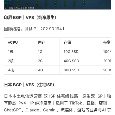
印尼 BGP｜VPS（纯净原生）
国际线路，测试IP：202.90.194.1
vCPU
内存
存储
带宽
1核
1G
10G SSD
100M
2核
2G
40G SSD
200M
4核
4G
80G SSD
200M
日本 BGP｜VPS（住宅ISP）
日本本土电信运营商 双 ISP 住宅级线路｜原生双 ISP｜独
享静态 IPv4｜IP 纯净度高｜适用于 TikTok、直播，店铺，
ChatGPT、Claude、Gemini、流媒体、游戏等业务与AI 等