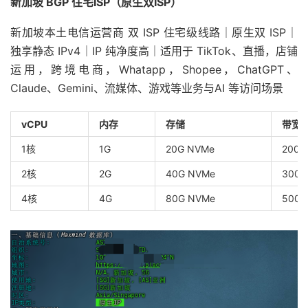
新加坡 BGP 住宅ISP（原生双ISP）
新加坡本土电信运营商 双 ISP 住宅级线路｜原生双 ISP｜
独享静态 IPv4｜IP 纯净度高｜适用于 TikTok、直播，店铺
运用，跨境电商，Whatapp，Shopee，ChatGPT、
Claude、Gemini、流媒体、游戏等业务与AI 等访问场景
vCPU
内存
存储
带宽
1核
1G
20G NVMe
200
2核
2G
40G NVMe
300
4核
4G
80G NVMe
500