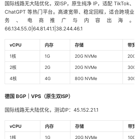
国际线路无大陆优化，双ISP，原生纯净 IP，适配 TikTok、
ChatGPT 等热门平台。高速宽带、稳定回程，适合跨境业
务、电商推广与内容出海。
66.134.55.0|64.81.41.1|38.244.46.1
vCPU
内存
存储
带宽
1核
1G
20G NVMe
200
2核
2G
20G NVMe
300
4核
4G
80G NVMe
300
德国 BGP｜VPS（原生双ISP）
国际线路无大陆优化，测试IP：45.152.21.1
vCPU
内存
存储
带宽
1核
1G
20G NVMe
100