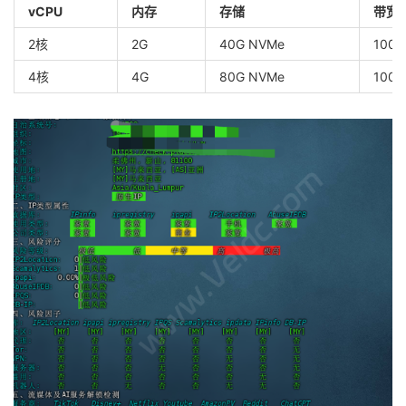
vCPU
内存
存储
带宽
2核
2G
40G NVMe
100
4核
4G
80G NVMe
100