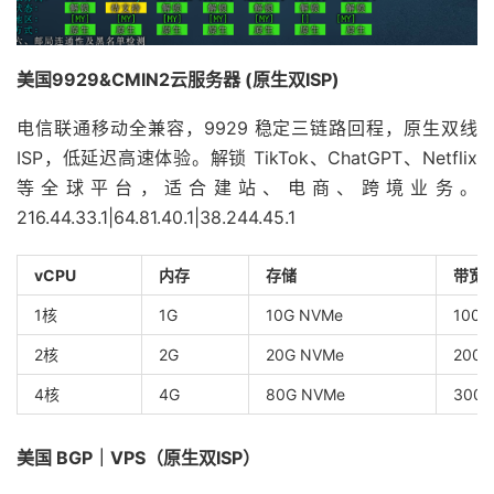
美国9929&CMIN2云服务器 (原生双ISP)
电信联通移动全兼容，9929 稳定三链路回程，原生双线
ISP，低延迟高速体验。解锁 TikTok、ChatGPT、Netflix
等全球平台，适合建站、电商、跨境业务。
216.44.33.1|64.81.40.1|38.244.45.1
vCPU
内存
存储
带宽
1核
1G
10G NVMe
100
2核
2G
20G NVMe
200
4核
4G
80G NVMe
300
美国 BGP｜VPS（原生双ISP）