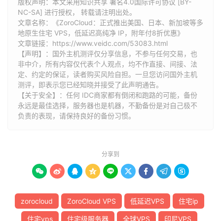
版权声明：本文采用知识共享 署名4.0国际许可协议 [BY-
NC-SA] 进行授权， 转载请注明出处。
文章名称：《ZoroCloud：正式推出美国、日本、新加坡等多
地原生住宅 VPS，低延迟高纯净 IP，附年付8折优惠》
文章链接：
https://www.veidc.com/53083.html
【声明】：国外主机测评仅分享信息，不参与任何交易，也
非中介，所有内容仅代表个人观点，均不作直接、间接、法
定、约定的保证，读者购买风险自担。一旦您访问国外主机
测评，即表示您已经知晓并接受了此声明通告。
【关于安全】：任何 IDC商家都有倒闭和跑路的可能，备份
永远是最佳选择，服务器也是机器，不勤备份是对自己极不
负责的表现，请保持良好的备份习惯。
分享到









zorocloud
ZoroCloud VPS
低延迟VPS
住宅ip
住宅vps
住宅级服务器
全球VPS
印尼VPS