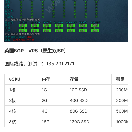
英国BGP｜VPS（原生双ISP）
国际线路，测试IP：185.231.217.1
vCPU
内存
存储
带宽
1核
1G
10G SSD
200M@
2核
2G
40G SSD
300M@
4核
4G
80G SSD
500M@
8核
16G
120G SSD
1000M