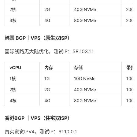
2核
2G
40G NVMe
200
4核
4G
80G NVMe
200
韩国 BGP｜VPS（原生双ISP）
国际线路无大陆优化，测试IP：58.103.1.1
vCPU
内存
存储
带宽
1核
1G
10G NVMe
100
2核
2G
40G NVMe
100
4核
4G
80G NVMe
100
香港BGP ｜VPS（住宅双ISP）
真实家宽IPV4，测试IP：61.10.0.1