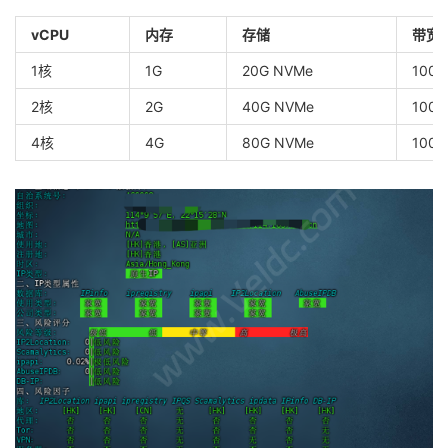
vCPU
内存
存储
带宽
1核
1G
20G NVMe
100
2核
2G
40G NVMe
100
4核
4G
80G NVMe
100