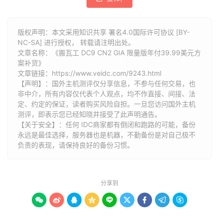
版权声明：本文采用知识共享 署名4.0国际许可协议 [BY-
NC-SA] 进行授权， 转载请注明出处。
文章名称：《搬瓦工 DC9 CN2 GIA 限量版年付39.99美元方
案补货》
文章链接：
https://www.veidc.com/9243.html
【声明】：国外主机测评仅分享信息，不参与任何交易，也
非中介，所有内容仅代表个人观点，均不作直接、间接、法
定、约定的保证，读者购买风险自担。一旦您访问国外主机
测评，即表示您已经知晓并接受了此声明通告。
【关于安全】：任何 IDC商家都有倒闭和跑路的可能，备份
永远是最佳选择，服务器也是机器，不勤备份是对自己极不
负责的表现，请保持良好的备份习惯。
分享到








