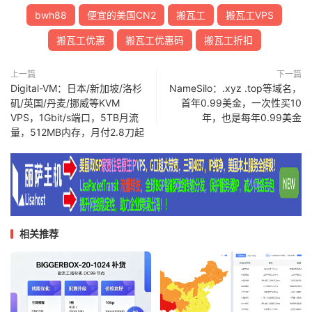
bwh88
便宜的美国CN2
搬瓦工
搬瓦工VPS
搬瓦工优惠
搬瓦工优惠码
搬瓦工折扣
上一篇
下一篇
Digital-VM：日本/新加坡/洛杉
NameSilo：.xyz .top等域名，
矶/英国/丹麦/挪威等KVM
首年0.99美金，一次性买10
VPS，1Gbit/s端口，5TB月流
年，也是每年0.99美金
量，512MB内存，月付2.8刀起
相关推荐