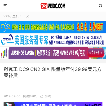


VPS·云主机
正文

搬瓦工 DC9 CN2 GIA 限量版年付39.99美元方
案补货
2019-09-06
阅读(8901)
赞(
0
)
