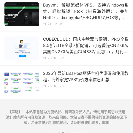
Buyvm：解锁流媒体VPS，支持Windows系
统，轻松解锁Tiktok（抖音海外版），美加
Netflix，disneyplus\HBO\HULU\FOX等，$5
/月起
2021-12-09
CUBECLOUD：国庆中秋双节促销，PRO全系
8.5折/LITE全系7折促销，可选香港CN2 GIA/
美国CN2 GIA/美西CU4837/香港Lite，月付27
元起
2025-10-02
2025年最新LisaHost丽萨主机优惠码和使用教
程，海外家宽VPS特价方案信息汇总
2025-10-26
【声明】：本站宗旨是为方便站长、科研及外贸人员，请勿用于其它非法用
途！站内所有内容及资源，均来自网络。本站自身不提供任何资源的储存及下
载，若无意侵犯到您的权利，请及时与我们联系，邮箱