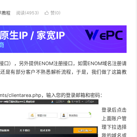
术教程
阅读(4953)
赞(
0
)

非国内接口），另外提供ENOM注册接口，如需ENOM域名注册请
但还是有部分客户不熟悉解析流程，于是，我们做了这篇教
ients/clientarea.php，输入您的登录邮箱和密码：
登录后点击
上面账户管
理下拉选择
我的域名或