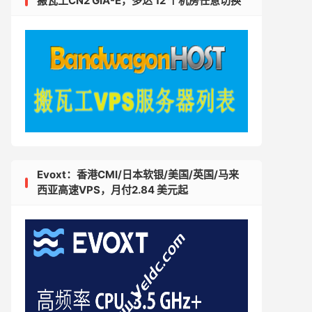
搬瓦工CN2 GIA-E，多达 12 个机房任意切换
Evoxt：香港CMI/日本软银/美国/英国/马来
西亚高速VPS，月付2.84 美元起