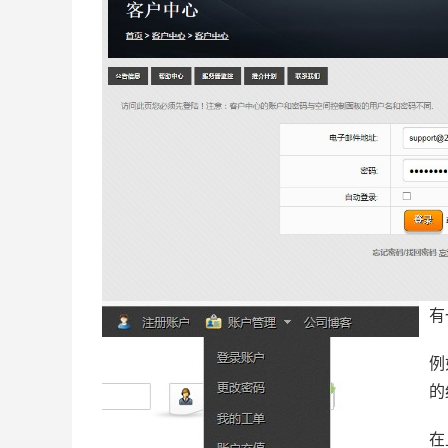
有
例
的
在