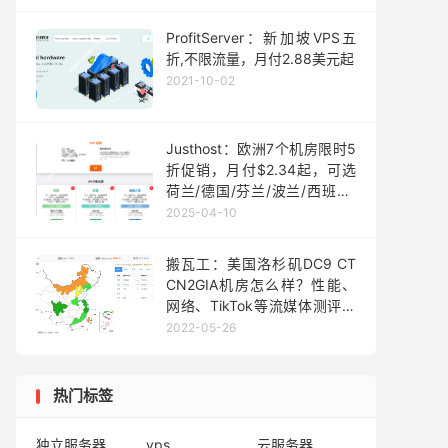
ProfitServer：新加坡VPS五
折,不限流量，月付2.88美元起
2021-10-02
Justhost：欧洲7个机房限时5
折促销，月付$2.34起，可选
荷兰/德国/芬兰/波兰/西班牙/
爱尔兰/葡萄牙机房
2025-04-10
搬瓦工：美国洛杉矶DC9 CT
CN2GIA机房怎么样？性能、
网络、TikTok等流媒体测评数
据分享
2022-05-26
热门标签
独立服务器
vps
云服务器