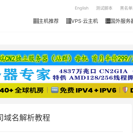
English
测试脚本
黑名单
主机推荐
VPS·云主机
国外服务



我司域名解析教程