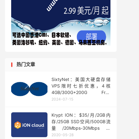
热门文章
SixtyNet：美国大硬盘存储
VPS限时七折优惠，4核
4GB/300G+200G Free
Bonus RAID 10，10Gbps@10
2024-07-15
TB/回程CN2 GIA，月付$28起
Krypt ION：$35/月/2GB内
存/25GB SSD空间/500GB流
量/20Mbps-30Mbps端
口/KVM/圣何塞CN2 GIA
2020-05-28