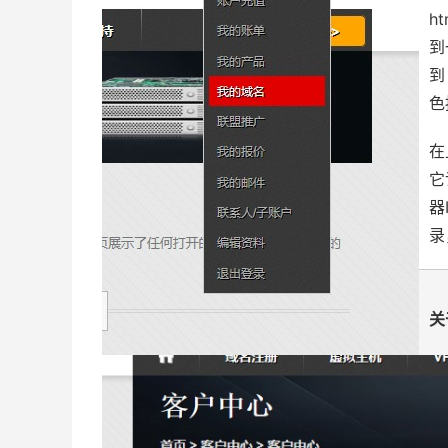
h
到
到
色
在
它
器
录
关