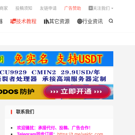

商家
投稿须知
友链申请
广告赞助
关注我们

器
技术教程
其它资源
行业资讯




联系我们
欢迎骚扰：承接代付、投稿、广告合作！
Telegram同步订阅
：
https://t.me/veidc_com