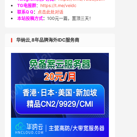
TG电报群
：
https://t.me/veidc
联系Q Q
：
点击此处对话
本站投稿方式
：
100元一篇，置顶三天！
华纳云,8年品牌海外IDC服务商