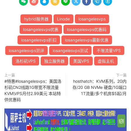









hybrid服务器
Linode
losangelesvps
losangelesvps优惠
losangelesvps优惠码
losangelesvps折扣
losangelesvps最新优惠
losangelesvps测评
losangelesvps测试
不限流量VPS
洛杉矶VPS
独立服务器
美国VPS
虚拟主机
上一篇
下一篇
#特惠#losangelesvps：美国洛
hosthatch：KVM系列，2G内
杉矶CN2线路1G带宽不限流量
存/20 GB NVMe 硬盘/1G端口
KVM\VPS月付2.99美元 本站特
1T流量/多个机房$5起/月
供优惠码