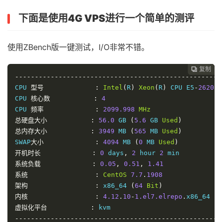
下面是使用4G VPS进行一个简单的测评
使用ZBench版一键测试，I/O非常不错。
复制
复制
复制



----------------------------------------------------
CPU 
型号
:
Intel
(
R
)
Xeon
(
R
)
 CPU E5
-
2620
 v
CPU 
核心数
:
4
CPU 
频率
:
2099.998
MHz
总硬盘大小
:
56.0
 GB 
(
5.6
 GB 
Used
)
总内存大小
:
3949
 MB 
(
565
 MB 
Used
)
SWAP
大小
:
4094
 MB 
(
0
 MB 
Used
)
开机时长
:
0
 days
,
2
 hour 
2
系统负载
:
0.05
,
0.51
,
1.41
系统
:
CentOS
7.7
.
1908
架构
:
 x86_64 
(
64
Bit
)
内核
:
4.12
.
10
-
1.el7.elrepo
.
虚拟化平台
:
----------------------------------------------------