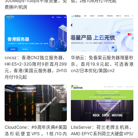
300Mbps-1Gbps不限流量，免
锁，2核1GB月付19元起
费换IP/机房
cncsz：香港CN2独立服务器，
华纳云：免备案云服务器限量秒
HK-E5*2-32G限时9折首月299
杀，首月19.9元起，可选香港
元，香港/美国云服务器，2H1G
cn2/日本优化/美国cn2
月付19元起
CloudCone：#9周年庆典#美国
LiteServer：荷兰老牌主机商，
洛杉矶便宜VPS，1核/1G内
AMD EPYC系列荷兰大硬盘VPS/