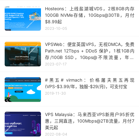
Hosteons：上线盐湖城VDS，2核8GB内存
100GB NVMe存储，10Gbps@30TB，月付
$8.99起
2023-10-05
VPSWeb：便宜英国VPS，无视DMCA，免费
Path.net 12Tbps + DDoS 保护，1核1GB内
存/10GB SSD，1Gbps@不限流量，年付
£11.99起
2023-07-17
#黑五# virmach：价格屠夫黑五再现
(VPS-$3.99/年，独服-$29/月)，可支付宝
2019-11-30
VPS Malaysia：马来西亚VPS新用户95折优
惠，三网直连，100Mbps@2TB流量，月付7
美元起
2022-08-04