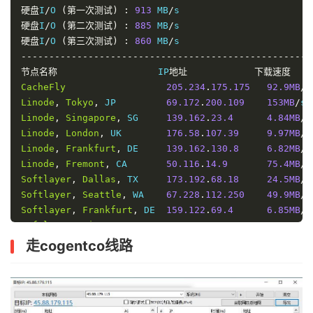
硬盘
I
/
O 
(第一次测试)
:
913
 MB
/
硬盘
I
/
O 
(第二次测试)
:
885
 MB
/
硬盘
I
/
O 
(第三次测试)
:
860
 MB
/
----------------------------------------------------
节点名称
                  IP
地址
下载速度
CacheFly
205.234
.
175.175
92.9MB
/
s
Linode
,
Tokyo
,
 JP         
69.172
.
200.109
153MB
/
Linode
,
Singapore
,
 SG     
139.162
.
23.4
4.84MB
/
s
Linode
,
London
,
 UK        
176.58
.
107.39
9.97MB
/
s
Linode
,
Frankfurt
,
 DE     
139.162
.
130.8
6.82MB
/
s
Linode
,
Fremont
,
 CA       
50.116
.
14.9
75.4MB
/
s
Softlayer
,
Dallas
,
 TX     
173.192
.
68.18
24.5MB
/
s
Softlayer
,
Seattle
,
 WA    
67.228
.
112.250
49.9MB
/
s
Softlayer
,
Frankfurt
,
 DE  
159.122
.
69.4
6.85MB
/
s
Softlayer
,
Singapore
,
 SG  
119.81
.
28.170
6.96MB
/
s
Softlayer
,
HongKong
,
 CN   
119.81
.
130.170
9.10MB
/
s
走cogentco线路
----------------------------------------------------
节点名称
上传速度
下载速度
西安电信
63.55
Mbit
/
s      
111.84
Mb
重庆联通
38.11
Mbit
/
s      
12.33
Mbi