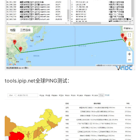
北京联通
81.49
Mbit
/
s      
80.87
Mbi
----------------------------------------------------
合肥
:
171.52
 ms  
北京
:
166.63
 ms  
武汉
昌吉
:
Fail
成都
:
Fail
上海
太原
:
Fail
杭州
:
206.0
 ms   
宁夏
呼和浩特
:
175.5
 ms   
南昌
:
Fail
拉萨
乌鲁木齐
:
262.25
 ms  
天津
:
161.38
 ms  
襄阳
郑州
:
Fail
沈阳
:
Fail
兰州
哈尔滨
:
198.9
 ms   
宁波
:
Fail
苏州
济南
:
193.05
 ms  
西安
:
184.82
 ms  
西宁
重庆
:
179.71
 ms  
深圳
:
Fail
南京
长沙
:
1584.05
 ms 
长春
:
199.91
 ms  
福州
tools.ipip.net全球PING测试：
----------------------------------------------------