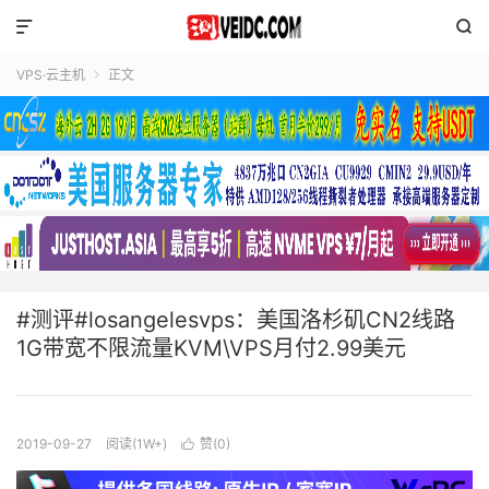


VPS·云主机
正文

#测评#losangelesvps：美国洛杉矶CN2线路
1G带宽不限流量KVM\VPS月付2.99美元
2019-09-27
阅读(1W+)
赞(
0
)
