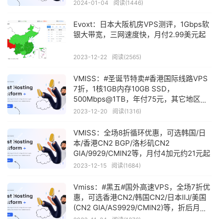
2024-01-04
阅读(1446)
Evoxt：日本大阪机房VPS测评，1Gbps软
银大带宽，三网速度快，月付2.99美元起
2023-12-22
阅读(2565)
VMISS：#圣诞节特卖#香港国际线路VPS
7折，1核1GB内存10GB SSD，
500Mbps@1TB，年付75元，其它地区
VPS可享8折优惠
2023-12-20
阅读(1316)
VMISS：全场8折循环优惠，可选韩国/日
本/香港CN2 BGP/洛杉矶CN2
GIA/9929/CMIN2等，月付4加元约21元起
2023-12-15
阅读(1684)
Vmiss：#黑五#国外高速VPS，全场7折优
惠，可选香港CN2/韩国CN2/日本IIJ/美国
(CN2 GIA/AS9929/CMIN2)等，折后月付
18元起