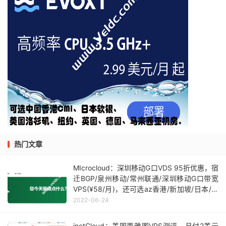
热门文章
MIcrocloud：深圳移动G口VDS 95折优惠，宿
迁BGP/泉州移动/常州联通/深圳移动G口带宽
VPS(¥58/月)，还可选az香港/新加坡/日本/韩
国(¥18/月)
2022-06-24
inetCloud：美国西雅图VPS测评，月付2美元