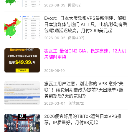
2026-08-05
阅读(82)
Evoxt：日本大阪软银VPS最新测评，解锁
日本流媒体与热门 AI 工具，电信/移动有丢
包/联通延迟较高，月付2.99美元起
2026-06-02
阅读(407)
搬瓦工-最强CN2 GIA，稳定高速，12大机
房随时更换
2026-08-10
搬瓦工用户注意，别让你的 VPS 意外“失
联” ！续费周期更改为提前7天出账单+服
务到期后7天的宽限期
2026-03-04
阅读(672)
2026便宜好用的TikTok运营日本VPS推
荐，IP质量好，月付88元起