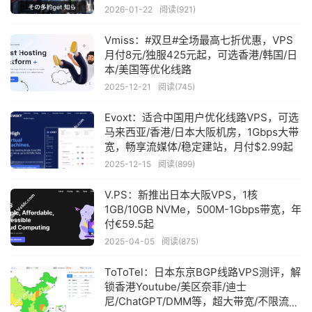
2026-01-22
阅读(921)
Vmiss：#双旦#全场最高七折优惠，VPS
月付8元/独服425元起，可选香港/韩国/日
本/美国等优化线路
2025-12-21
阅读(745)
Evoxt：适合中国用户优化线路VPS，可选
马来西亚/香港/日本大阪机房，1Gbps大带
宽，畅享流媒体/稳定建站，月付$2.99起
2025-12-15
阅读(899)
V.PS：新推出日本大阪VPS，1核
1GB/10GB NVMe，500M-1Gbps带宽，年
付€59.5起
2025-04-05
阅读(875)
ToToTel：日本东京BGP线路VPS测评，解
锁香港Youtube/美区奈菲/迪士
尼/ChatGPT/DMM等，超大带宽/不限流