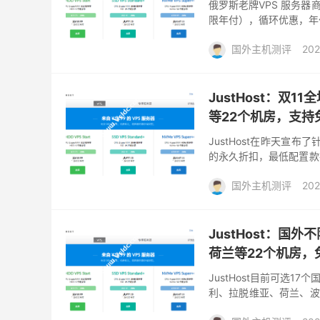
俄罗斯老牌VPS 服务器商
限年付），循环优惠，年付
起步，不限制流量，KVM虚拟
国外主机测评
202
JustHost：双1
等22个机房，支持
JustHost在昨天宣布
的永久折扣，最低配置款折
家长期有一个LET20的8
国外主机测评
202
JustHost：国
荷兰等22个机房，免
JustHost目前可选
利、拉脱维亚、荷兰、波
国，其中俄罗斯就有四个