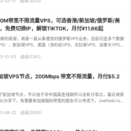
3-10-13
阅读(3010)
外200M带宽不限流量VPS，可选香港/新加坡/俄罗斯/美
免费切换IP，解锁TIKTOK，月付¥11.66起
自俄罗斯的商家，商家一直从事便宜的俄罗斯VPS业务，目前可选多个数据
S）、新加坡VPS、美国（洛杉矶VPS、达拉斯VPS、加拿大VPS、
PS）、俄罗斯（莫斯科VPS、...
3-10-03
阅读(1291)
新加坡VPS节点，200Mbps 带宽不限流量，月付$5.2
初就上了新加坡节点，不过由于非中国直连线路所以没有分享过，最近商家
分享下，有需要新加坡国际带宽的朋友可以考虑下。Justhost.ru成
、独立服务器出租和设备托管、I...
3-08-22
阅读(2005)