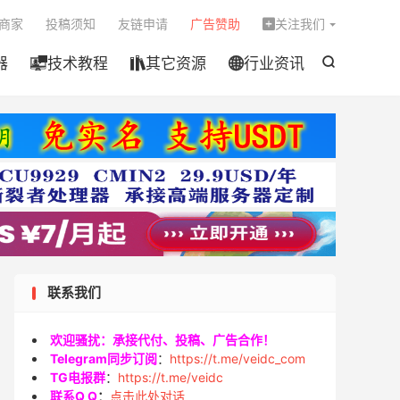

商家
投稿须知
友链申请
广告赞助
关注我们

器
技术教程
其它资源
行业资讯




联系我们
欢迎骚扰：承接代付、投稿、广告合作！
Telegram同步订阅
：
https://t.me/veidc_com
TG电报群
：
https://t.me/veidc
联系Q Q
：
点击此处对话