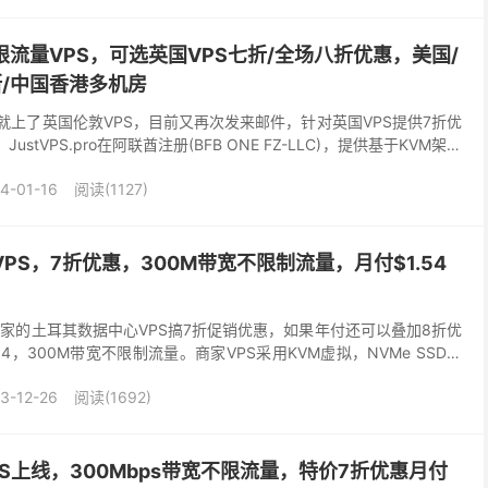
不限流量VPS，可选英国VPS七折/全场八折优惠，美国/
斯/中国香港多机房
年12月就上了英国伦敦VPS，目前又再次发来邮件，针对英国VPS提供7折优
stVPS.pro在阿联酋注册(BFB ONE FZ-LLC)，提供基于KVM架构
数...
4-01-16
阅读(1127)
其VPS，7折优惠，300M带宽不限制流量，月付$1.54
布对自家的土耳其数据中心VPS搞7折促销优惠，如果年付还可以叠加8折优
4，300M带宽不限制流量。商家VPS采用KVM虚拟，NVMe SSD阵
1Gbps带宽，全部...
3-12-26
阅读(1692)
VPS上线，300Mbps带宽不限流量，特价7折优惠月付