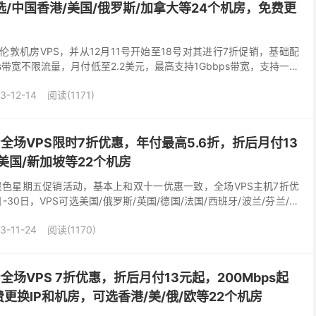
选/中国香港/美国/俄罗斯/加拿大等24个机房，免费更
英国伦敦机房VPS，并从12月11号开始至18号对其进行7折促销，基础配
ps带宽不限流量，月付低至2.2美元，最高支持1Gbbps带宽，支持一键
、英国vps的朋友可...
3-12-14
阅读(1171)
黑五#全场VPS限时7折优惠，年付最高5.6折，折后月付13
美国/新加坡等22个机房
天发布了黑色星期五促销活动，基本上和双十一优惠一致，全场VPS主机7折优
-30日，VPS可选美国/俄罗斯/英国/德国/法国/西班牙/波兰/芬兰/中
地区机房，支持使用P...
3-11-24
阅读(1170)
五#全场VPS 7折优惠，折后月付13元起，200Mbps起
更换IP和机房，可选香港/美/俄/欧等22个机房