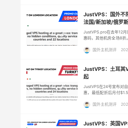
JustVPS：国外
法国/新加坡/俄罗
JustVPS.pro在去
惠码，其他机房全场8折。Ju
的VPS主机，可选22个地区
国外主机测评
202
JustVPS：土耳
起
JustVPS在24号宣
惠，最低配折后月付$1.5
列，提供300M、500M、
国外主机测评
202
JustVPS：英国