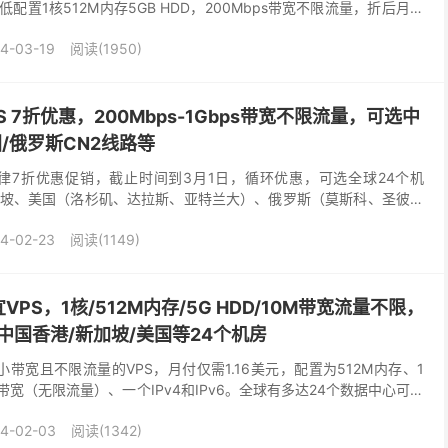
配置1核512M内存5GB HDD，200Mbps带宽不限流量，折后月付
个机房，免费...
4-03-19
阅读(1950)
VPS 7折优惠，200Mbps-1Gbps带宽不限流量，可选中
/俄罗斯CN2线路等
VPS一律7折优惠促销，截止时间到3月1日，循环优惠，可选全球24个机
坡、美国（洛杉矶、达拉斯、亚特兰大）、俄罗斯（莫斯科、圣彼得
、加拿大、芬兰、法国、德国、意大利、拉脱维...
4-02-23
阅读(1149)
便宜VPS，1核/512M内存/5G HDD/10M带宽流量不限，
选中国香港/新加坡/美国等24个机房
一款小带宽且不限流量的VPS，月付仅需1.16美元，配置为512M内存、1
bps带宽（无限流量）、一个IPv4和IPv6。全球有多达24个数据中心可供
坡、美国（洛杉...
4-02-03
阅读(1342)