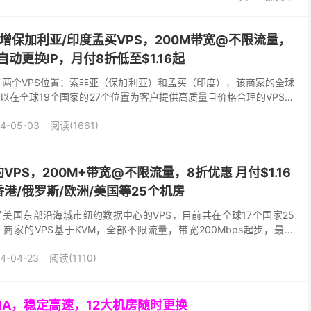
ia：新增保加利亚/印度孟买VPS，200M带宽@不限流量，
动更换IP，月付8折低至$1.16起
近期新增了两个VPS位置：索非亚（保加利亚）和孟买（印度），该商家的全球
以在全球19个国家的27个位置为客户提供高质量且价格合理的VPS托
色是默认200M带宽@不...
4-05-03
阅读(1661)
纽约VPS，200M+带宽@不限流量，8折优惠 月付$1.16
港/俄罗斯/欧洲/美国等25个机房
近日新增了美国东部沿海城市纽约数据中心的VPS，目前共在全球17个国家25
商家的VPS基于KVM，全部不限流量，带宽200Mbps起步，最高
0 元人民币 , ...
4-04-23
阅读(1110)
GIA，稳定高速，12大机房随时更换