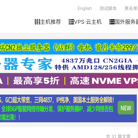
English
测试脚本
黑名单
主机推荐
VPS·云主机
国外服务



共 31 篇文章