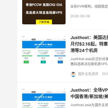
全系KVM架构，线路稳定
2026-08-08
Justhost：美
月付$2.16起，特
港等24个机房
JustHost.asia
惠码选择达拉斯机房VP
磁盘系列IO差异明显，除
国外主机测评
202
Justhost：全场
中国香港/新加坡/
Justhost.asia