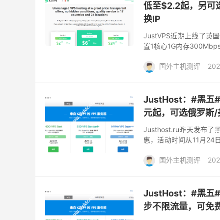
低至$2.2起，另可
换IP
JustVPS近期上线了
置1核心1G内存300Mb
切换机房，有需要国外vps
国外主机测评
202
JustHost：#
元起，可选俄罗斯/
Justhost.ru昨
惠，活动时间从11月24日
国香港等遍及全球的22个
国外主机测评
202
JustHost：#黑
步不限流量，可免费