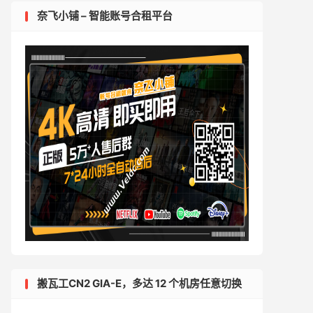
奈飞小铺 – 智能账号合租平台
搬瓦工CN2 GIA-E，多达 12 个机房任意切换