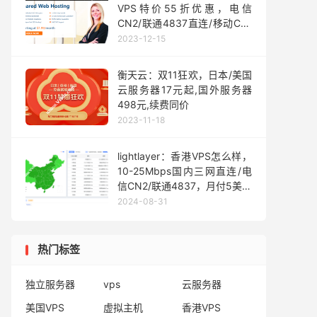
VPS特价55折优惠，电信
CN2/联通4837直连/移动CMI
直连，年付$17起
2023-12-15
衡天云：双11狂欢，日本/美国
云服务器17元起,国外服务器
498元,续费同价
2023-11-18
lightlayer：香港VPS怎么样，
10-25Mbps国内三网直连/电
信CN2/联通4837，月付5美元
起
2024-08-31
热门标签
独立服务器
vps
云服务器
美国VPS
虚拟主机
香港VPS