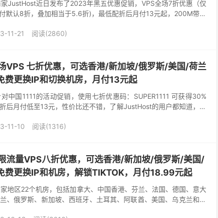
家JustHost近日发布了2023年黑五优惠促销，VPS全场7折优惠（仅
默认8折，叠加相当于5.6折)，最低配折后月付13元起，200M带宽
，HDD/SSD/N...
3-11-21
阅读(2860)
1全场VPS 七折优惠，可选香港/新加坡/俄罗斯/美国/荷兰
免费更换IP和切换机房，月付13元起
了针对中国1111的活动促销，使用七折优惠码：SUPER1111 可获得30%
后月付低至13元，性价比还不错，了解JustHost的用户都知道，商
折优惠码，基本上万...
3-11-10
阅读(1316)
外不限流量VPS八折优惠，可选香港/新加坡/俄罗斯/美国/
费更换IP和机房，解锁TIKTOK，月付18.99元起
17个国家地区22个机房，包括加拿大、中国香港、芬兰、法国、德国、意大
兰、俄罗斯、新加坡、西班牙、土耳其、阿联酋、美国、乌克兰和英
机房可选，美国有亚特兰大、达拉斯和洛杉矶三...