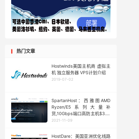
热门文章
Hostwinds美国主机商 虚拟主
机 独立服务器 VPS计划介绍
2019-07-02
SpartanHost：西雅图AMD
Ryzen/E5系列大量补
货,10Gbps端口高防主机$3.5/
月起
2021-11-09
HostDare：美国亚洲优化线路