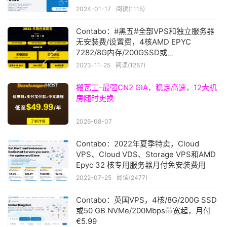
付$5.5起
2024-01-17
阅读(1115)
Contabo：#黑五#全部VPS和独立服务器
无安装费/设置费，4核AMD EPYC
7282/8G内存/200GSSD或
50GNVMe/32T流量，月付$5.5起
2023-11-25
阅读(1287)
搬瓦工-最强CN2 GIA，稳定高速，12大机
房随时更换
2026-08-07
Contabo：2022年夏季特卖，Cloud
VPS、Cloud VDS、Storage VPS和AMD
Epyc 32 核专用服务器月付免安装费用
2022-07-25
阅读(2477)
Contabo：英国VPS，4核/8G/200G SSD
或50 GB NVMe/200Mbps带宽起，月付
€5.99