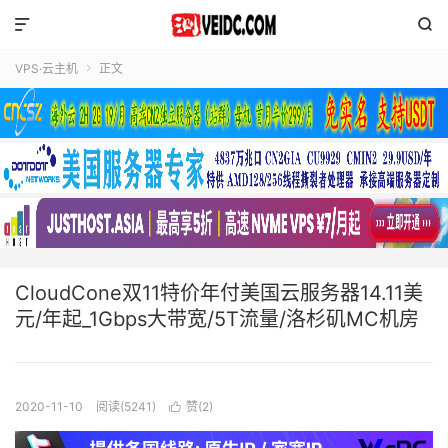


VPS·云主机
正文

CloudCone双11特价年付美国云服务器14.11美
元/年起_1Gbps大带宽/5T流量/洛杉矶MC机房
2020-11-10
阅读(5241)
赞(
2
)
