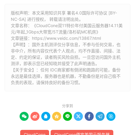
版权声明：本文采用知识共享 署名4.0国际许可协议 [BY-
NC-SA] 进行授权， 转载请注明出处。
文章名称：《CloudCone双11特价年付美国云服务器14.11美
元/年起_1Gbps大带宽/5T流量/洛杉矶MC机房》
文章链接：
https://www.veidc.com/13867.html
【声明】：国外主机测评仅分享信息，不参与任何交易，也
非中介，所有内容仅代表个人观点，均不作直接、间接、法
定、约定的保证，读者购买风险自担。一旦您访问国外主机
测评，即表示您已经知晓并接受了此声明通告。
【关于安全】：任何 IDC商家都有倒闭和跑路的可能，备份
永远是最佳选择，服务器也是机器，不勤备份是对自己极不
负责的表现，请保持良好的备份习惯。
分享到









CloudCone
CloudCone便宜美国云服务器