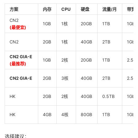
方案
内存
CPU
硬盘
流量/月
带宽
CN2
1GB
1核
20GB
1TB
1Gbp
(最便宜)
CN2
2GB
1核
40GB
2TB
1Gbp
CN2 GIA-E
1GB
2核
20GB
1TB
2.5G
(最推荐)
CN2 GIA-E
2GB
3核
40GB
2TB
2.5G
HK
2GB
2核
40GB
0.5TB
1Gbp
HK
4GB
4核
80GB
1TB
1Gbp
选择建议：