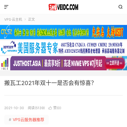


VPS·云主机
正文

搬瓦工2021年双十一是否会有惊喜？
2021-10-30
阅读(5139)
赞(
0
)

#
VPS云服务器推荐