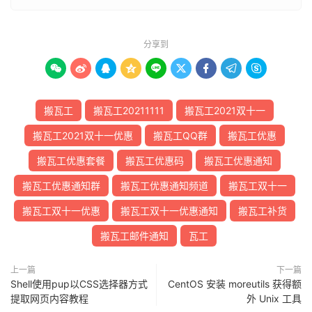
分享到









搬瓦工
搬瓦工20211111
搬瓦工2021双十一
搬瓦工2021双十一优惠
搬瓦工QQ群
搬瓦工优惠
搬瓦工优惠套餐
搬瓦工优惠码
搬瓦工优惠通知
搬瓦工优惠通知群
搬瓦工优惠通知频道
搬瓦工双十一
搬瓦工双十一优惠
搬瓦工双十一优惠通知
搬瓦工补货
搬瓦工邮件通知
瓦工
上一篇
下一篇
Shell使用pup以CSS选择器方式
CentOS 安装 moreutils 获得额
提取网页内容教程
外 Unix 工具