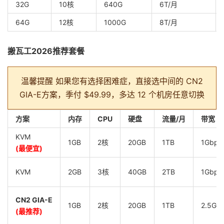
32G
10核
640G
6T/月
64G
12核
1000G
8T/月
搬瓦工2026推荐套餐
温馨提醒
如果您有选择困难症，直接选中间的 CN2
GIA-E方案，季付 $49.99，多达 12 个机房任意切换
方案
内存
CPU
硬盘
流量/月
带宽
KVM
1GB
2核
20GB
1TB
1Gbps
(最便宜)
KVM
2GB
3核
40GB
2TB
1Gbps
CN2 GIA-E
1GB
2核
20GB
1TB
2.5Gb
(最推荐)