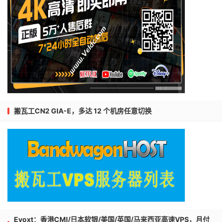
搬瓦工CN2 GIA-E，多达 12 个机房任意切换
Evoxt：香港CMI/日本软银/美国/英国/马来西亚高速VPS，月付