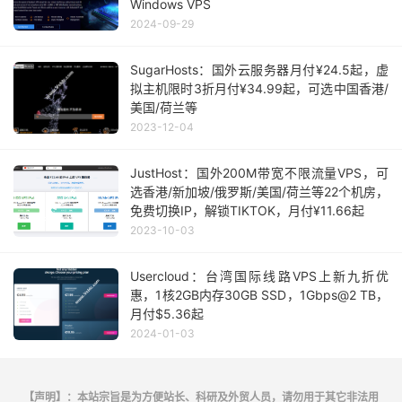
Windows VPS
2024-09-29
SugarHosts：国外云服务器月付¥24.5起，虚
拟主机限时3折月付¥34.99起，可选中国香港/
美国/荷兰等
2023-12-04
JustHost：国外200M带宽不限流量VPS，可
选香港/新加坡/俄罗斯/美国/荷兰等22个机房，
免费切换IP，解锁TIKTOK，月付¥11.66起
2023-10-03
Usercloud：台湾国际线路VPS上新九折优
惠，1核2GB内存30GB SSD，1Gbps@2 TB，
月付$5.36起
2024-01-03
【声明】：本站宗旨是为方便站长、科研及外贸人员，请勿用于其它非法用