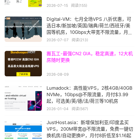
2026-07-15
阅读(155)
Digital-VM：七月全场VPS 八折优惠，可
选日本/新加坡/英国/瑞典/荷兰/西班牙/美
国等机房，10Gbps大带宽不限流量，月付
$8起
2026-07-07
阅读(213)
搬瓦工-最强CN2 GIA，稳定高速，12大机
房随时更换
2026-08-09
Lumadock：高性能VPS，2核4GB/40GB
NVMe，1Gbps@不限流量，月付$3.99
起，可选美/英/德/法/荷兰等10机房
2026-01-04
阅读(567)
JustHost.asia：新增保加利亚/印度孟买
VPS，200M带宽@不限流量，免费一键切
换机房/自动更换IP，月付8折低至$1.16起